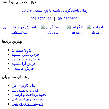
هیچ محصولی پیدا نشد.
زمان پاسخگویی : شنبه تا پنج شنبه ، 9 تا 20
051-37654224
|
09158603004
ایفرش در شبکه های
اجتماعی :
بهترین برندها
فرش مشهد
فرش نگین مشهد
فرش زمرد مشهد
فرش آرا مشهد
فرش ماشینی
راهنمای مشتریان
پنل کاربری من
قوانین و مقررات
نحوه پرداخت و ارسال
مجله خبری آموزشی
دلنوشته های فرشی