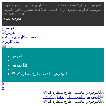
ایفرش با هدف توسعه فعالیت ها یا واگذاری بخشی از سهام خود،
سرمایه گذار می پذیرد. برای کسب اطلاعات بیشتر تماس بگیرید.
09150523004
متوجه شدم
×
فهرست
حساب کاربری
جستجو
پنل کاربری
ایفرش
>
تابلو فرش
>
تابلوفرش ماشینی طرح منظره کد 67
0
×