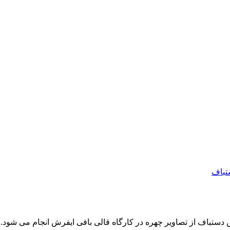
 یا&nbsp;بافت سفارشی تابلو فرش دستباف از تصاویر چهره در کارگاه قالی بافی ایفرش 