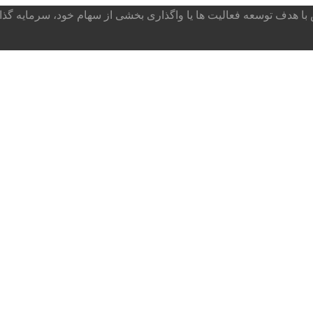
ا هدف توسعه فعالیت ها یا واگذاری بخشی از سهام خود، سرمایه گذار می پذ