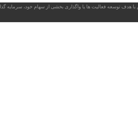
ا هدف توسعه فعالیت ها یا واگذاری بخشی از سهام خود، سرمایه گذار می پذ