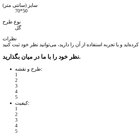
سایز (سانتی متر)
70*50
نوع طرح
گل
نظرات
نظر خود را با ما در میان بگذارید.
طرح و نقشه:
1
2
3
4
5
کیفیت:
1
2
3
4
5