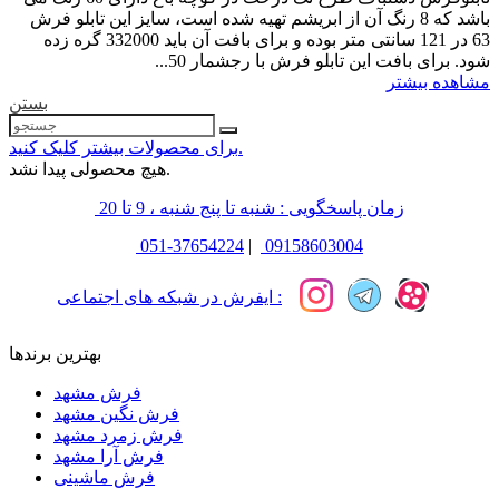
باشد که 8 رنگ آن از ابریشم تهیه شده است، سایز این تابلو فرش
63 در 121 سانتی متر بوده و برای بافت آن باید 332000 گره زده
شود. برای بافت این تابلو فرش با رجشمار 50...
مشاهده بیشتر
بستن
برای محصولات بیشتر کلیک کنید.
هیچ محصولی پیدا نشد.
زمان پاسخگویی : شنبه تا پنج شنبه ، 9 تا 20
051-37654224
|
09158603004
ایفرش در شبکه های اجتماعی :
بهترین برندها
فرش مشهد
فرش نگین مشهد
فرش زمرد مشهد
فرش آرا مشهد
فرش ماشینی