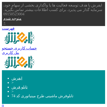
ایفرش با هدف توسعه فعالیت ها یا واگذاری بخشی از سهام خود،
سرمایه گذار می پذیرد. برای کسب اطلاعات بیشتر تماس بگیرید.
09150523004
متوجه شدم
×
فهرست
حساب کاربری
جستجو
پنل کاربری
ایفرش
>
تابلو فرش
>
تابلوفرش ماشینی طرح مینیاتوری کد 74
0