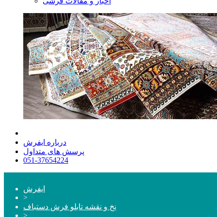
اخبار و مقالات فرشی
درباره ایفرش
پرسش های متداول
051-37654224
ایفرش
>
نخ و نقشه تابلو فرش دستباف
>