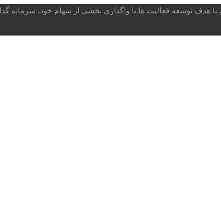
ا هدف توسعه فعالیت ها یا واگذاری بخشی از سهام خود، سرمایه گذار می پذ