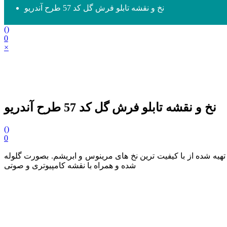
نخ و نقشه تابلو فرش گل کد 57 طرح آندریو
(
)
0
×
نخ و نقشه تابلو فرش گل کد 57 طرح آندریو
(
)
0
شم به ابعاد 390 در 300 گره (رجشمار 46) و سایز 59 در 45 سانتی متر تهیه شده از با کیفیت ترین نخ های مرینوس و ابریشم. بصورت گلوله
شده و همراه با نقشه کامپیوتری و صوتی