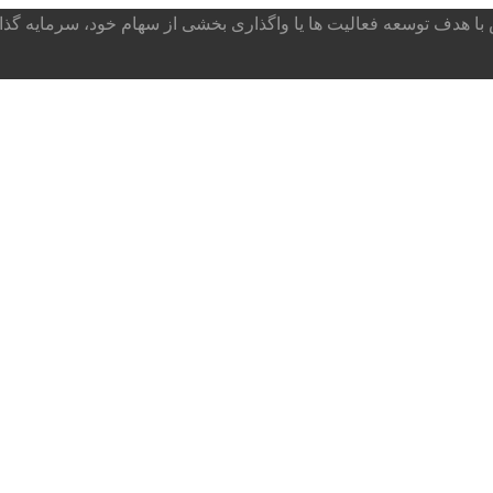
ا هدف توسعه فعالیت ها یا واگذاری بخشی از سهام خود، سرمایه گذار می پذ