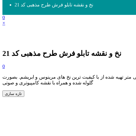
نخ و نقشه تابلو فرش طرح مذهبی کد 21
0
×
نخ و نقشه تابلو فرش طرح مذهبی کد 21
0
 4 رنگ ابریشم به ابعاد 350 در 525 گره (رجشمار 46) و سایز 53 در 79 سانتی متر تهیه شده از با کیفیت ترین نخ های مرینوس و ابریشم. بصورت
گلوله شده و همراه با نقشه کامپیوتری و صوتی