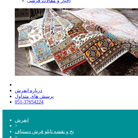
اخبار و مقالات فرشی
درباره ایفرش
پرسش های متداول
051-37654224
ایفرش
>
نخ و نقشه تابلو فرش دستباف
>