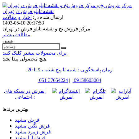
مرکز فروش نخ و
نقشه تابلو فرش در تهران
ارسال شده در:
اخبار و مقالات
1403-05-10 20:17:53
مرکز فروش نخ و نقشه تابلو فرش در تهران
مطالعه بیشتر
بستن
برای محصولات بیشتر کلیک کنید.
هیچ محصولی پیدا نشد.
زمان پاسخگویی : شنبه تا پنج شنبه ، 9 تا 20
051-37654224
|
09158603004
ایفرش در شبکه های
اجتماعی :
بهترین برندها
فرش مشهد
فرش نگین مشهد
فرش زمرد مشهد
فرش آرا مشهد