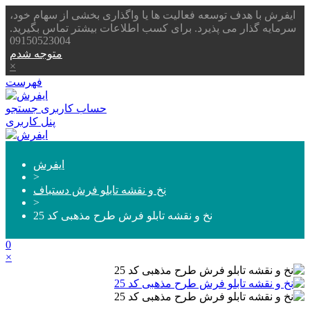
ایفرش با هدف توسعه فعالیت ها یا واگذاری بخشی از سهام خود،
سرمایه گذار می پذیرد. برای کسب اطلاعات بیشتر تماس بگیرید.
09150523004
متوجه شدم
×
فهرست
حساب کاربری
جستجو
پنل کاربری
ایفرش
>
نخ و نقشه تابلو فرش دستباف
>
نخ و نقشه تابلو فرش طرح مذهبی کد 25
0
×