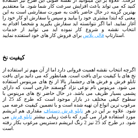
گرفت. علاوه بر این میتوانید از نقشه صوتی این طرح نیز استفاده
کنید که می تواند باعث افزایش سرعت کار شما شود.
ما معتقدیم
بهترین گزینه در حال حاضر بافت به صورت سفارشی است به این
معنی که ابتدا مشتری خود را بیابید و سپس با سفارش او کار خود را
آغاز نمایید. اما اگر نتوانسته اید سفارش بگیرید و شخصا اقدام به
انتخاب نقشه و شروع کار نموده اید می توانید از خدمات
برای فروش کار های خود استفتده نمایید.
استارتاپ
قالی پلاس
کیفیت نخ
اگرچه انتخاب نقشه اهمیت فروانی دارد اما از آن مهم تر استفاده از
نخ های با کیفیت برای بافت است. همانطور که می دانید برای بافت
تابلو فرش و فرش های رجشمار بالا از نخ های مرینوس استفاده
می شود. مرینوس نام نوعی نژاد گوسفند خارجی است که دارای
پشمی بسیار ظریف می باشد. در حال حاضر نخ های مرینوس با
سطوح کیفی مختلف در بازار موجود است که طرح کد 25 از
مرغوب ترین انواع آن تهیه شده است و با تضمین کیفیت عرضه می
شود. علاوه بر این در هر
تابلو فرش دستباف
مقداری هم ابریشم
مورد استفاده قرار می گیرد که باعث زیبایی بیشتر
تابلو فرش
می
شود. در طرح کد 25 نیز 2 رنگ ابریشم دستریس مرغوب بکار رفته
است.