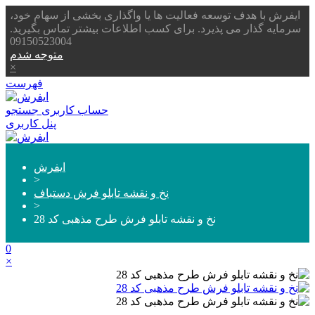
ایفرش با هدف توسعه فعالیت ها یا واگذاری بخشی از سهام خود،
سرمایه گذار می پذیرد. برای کسب اطلاعات بیشتر تماس بگیرید.
09150523004
متوجه شدم
×
فهرست
حساب کاربری
جستجو
پنل کاربری
ایفرش
>
نخ و نقشه تابلو فرش دستباف
>
نخ و نقشه تابلو فرش طرح مذهبی کد 28
0
×