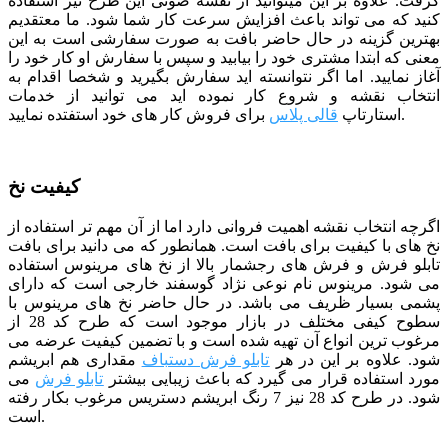
گرفت. علاوه بر این میتوانید از نقشه صوتی این طرح نیز استفاده
کنید که می تواند باعث افزایش سرعت کار شما شود.
ما معتقدیم
بهترین گزینه در حال حاضر بافت به صورت سفارشی است به این
معنی که ابتدا مشتری خود را بیابید و سپس با سفارش او کار خود را
آغاز نمایید. اما اگر نتوانسته اید سفارش بگیرید و شخصا اقدام به
انتخاب نقشه و شروع کار نموده اید می توانید از خدمات
برای فروش کار های خود استفتده نمایید.
استارتاپ
قالی پلاس
کیفیت نخ
اگرچه انتخاب نقشه اهمیت فروانی دارد اما از آن مهم تر استفاده از
نخ های با کیفیت برای بافت است. همانطور که می دانید برای بافت
تابلو فرش و فرش های رجشمار بالا از نخ های مرینوس استفاده
می شود. مرینوس نام نوعی نژاد گوسفند خارجی است که دارای
پشمی بسیار ظریف می باشد. در حال حاضر نخ های مرینوس با
سطوح کیفی مختلف در بازار موجود است که طرح کد 28 از
مرغوب ترین انواع آن تهیه شده است و با تضمین کیفیت عرضه می
شود. علاوه بر این در هر
تابلو فرش دستباف
مقداری هم ابریشم
مورد استفاده قرار می گیرد که باعث زیبایی بیشتر
تابلو فرش
می
شود. در طرح کد 28 نیز 7 رنگ ابریشم دستریس مرغوب بکار رفته
است.