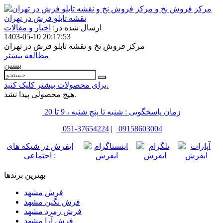
مرکز فروش نخ و
نقشه تابلو فرش در تهران
ارسال شده در:
اخبار و مقالات
1403-05-10 20:17:53
مرکز فروش نخ و نقشه تابلو فرش در تهران
مطالعه بیشتر
بستن
برای محصولات بیشتر کلیک کنید.
هیچ محصولی پیدا نشد.
زمان پاسخگویی : شنبه تا پنج شنبه ، 9 تا 20
051-37654224
|
09158603004
ایفرش در شبکه های
اجتماعی :
بهترین برندها
فرش مشهد
فرش نگین مشهد
فرش زمرد مشهد
فرش آرا مشهد