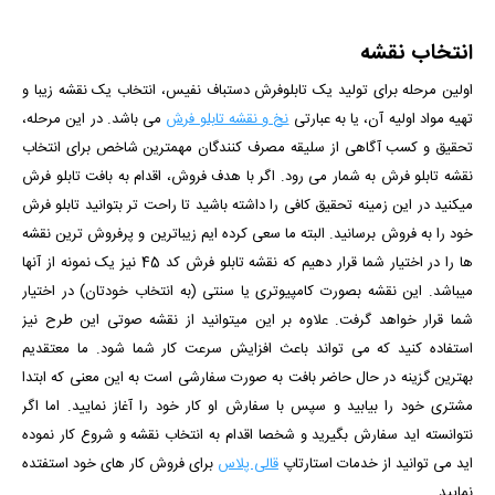
انتخاب نقشه
اولین مرحله برای تولید یک تابلوفرش دستباف نفیس، انتخاب یک نقشه زیبا و
تهیه مواد اولیه آن، یا به عبارتی
نخ و نقشه تابلو فرش
می باشد. در این مرحله،
تحقیق و کسب آگاهی از سلیقه مصرف کنندگان مهمترین شاخص برای انتخاب
نقشه تابلو فرش به شمار می رود. اگر با هدف فروش، اقدام به بافت تابلو فرش
میکنید در این زمینه تحقیق کافی را داشته باشید تا راحت تر بتوانید تابلو فرش
خود را به فروش برسانید. البته ما سعی کرده ایم زیباترین و پرفروش ترین نقشه
ها را در اختیار شما قرار دهیم که نقشه تابلو فرش کد 45 نیز یک نمونه از آنها
میباشد. این نقشه بصورت کامپیوتری یا سنتی (به انتخاب خودتان) در اختیار
شما قرار خواهد گرفت. علاوه بر این میتوانید از نقشه صوتی این طرح نیز
استفاده کنید که می تواند باعث افزایش سرعت کار شما شود.
ما معتقدیم
بهترین گزینه در حال حاضر بافت به صورت سفارشی است به این معنی که ابتدا
مشتری خود را بیابید و سپس با سفارش او کار خود را آغاز نمایید. اما اگر
نتوانسته اید سفارش بگیرید و شخصا اقدام به انتخاب نقشه و شروع کار نموده
اید می توانید از خدمات استارتاپ
قالی پلاس
برای فروش کار های خود استفتده
نمایید.