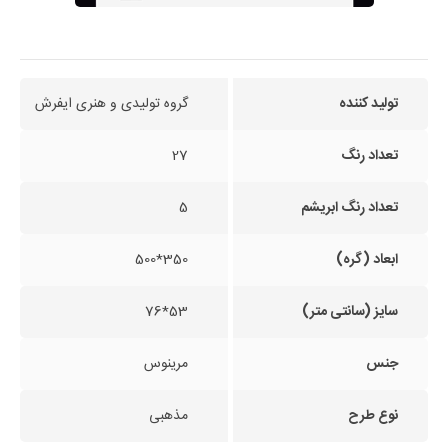
تولید کننده
گروه تولیدی و هنری ایفرش
تعداد رنگ
27
تعداد رنگ ابریشم
5
ابعاد (گره)
350*500
سایز (سانتی متر)
53*76
جنس
مرینوس
نوع طرح
مذهبی