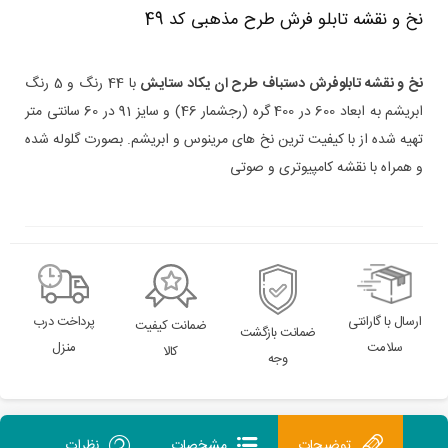
نخ و نقشه تابلو فرش طرح مذهبی کد 49
نخ و نقشه تابلوفرش دستباف طرح ان یکاد ستایش
با 44 رنگ و 5 رنگ
ابریشم به ابعاد 600 در 400 گره (رجشمار 46) و سایز 91 در 60 سانتی متر
تهیه شده از با کیفیت ترین نخ های مرینوس و ابریشم. بصورت گلوله شده
و همراه با نقشه کامپیوتری و صوتی
ارسال با گارانتی
پرداخت درب
ضمانت کیفیت
ضمانت بازگشت
سلامت
منزل
کالا
وجه
توضیحات
مشخصات
نظرات