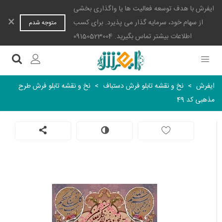
ایفرش با هدف توسعه فعالیت ها یا واگذاری بخشی
×
از سهام خود، سرمایه گذار می پذیرد. برای کسب
متوجه شدم
اطلاعات بیشتر تماس بگیرید. 09150523004
ایفرش
>
نخ و نقشه تابلو فرش دستباف
>
نخ و نقشه تابلو فرش طرح
مذهبی کد 49