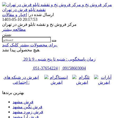
مرکز فروش نخ و
نقشه تابلو فرش در تهران
ارسال شده در:
اخبار و مقالات
1403-05-10 20:17:53
مرکز فروش نخ و نقشه تابلو فرش در تهران
مطالعه بیشتر
بستن
برای محصولات بیشتر کلیک کنید.
هیچ محصولی پیدا نشد.
زمان پاسخگویی : شنبه تا پنج شنبه ، 9 تا 20
051-37654224
|
09158603004
ایفرش در شبکه های
اجتماعی :
بهترین برندها
فرش مشهد
فرش نگین مشهد
فرش زمرد مشهد
فرش آرا مشهد