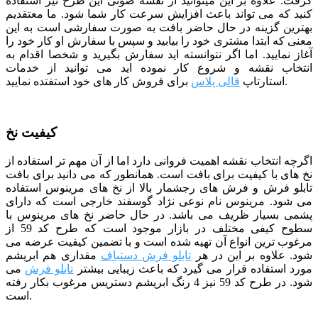
گرفت. علاوه بر این میتوانید از نقشه صوتی این طرح نیز استفاده
کنید که می تواند باعث افزایش سرعت کار شما شود.
ما معتقدیم
بهترین گزینه در حال حاضر بافت به صورت سفارشی است به این
معنی که ابتدا مشتری خود را بیابید و سپس با سفارش او کار خود را
آغاز نمایید. اما اگر نتوانسته اید سفارش بگیرید و شخصا اقدام به
انتخاب نقشه و شروع کار نموده اید می توانید از خدمات
برای فروش کار های خود استفتده نمایید.
استارتاپ
قالی پلاس
کیفیت نخ
اگرچه انتخاب نقشه اهمیت فروانی دارد اما از آن مهم تر استفاده از
نخ های با کیفیت برای بافت است. همانطور که می دانید برای بافت
تابلو فرش و فرش های رجشمار بالا از نخ های مرینوس استفاده
می شود. مرینوس نام نوعی نژاد گوسفند خارجی است که دارای
پشمی بسیار ظریف می باشد. در حال حاضر نخ های مرینوس با
سطوح کیفی مختلف در بازار موجود است که طرح کد 59 از
مرغوب ترین انواع آن تهیه شده است و با تضمین کیفیت عرضه می
شود. علاوه بر این در هر
تابلو فرش دستباف
مقداری هم ابریشم
مورد استفاده قرار می گیرد که باعث زیبایی بیشتر
تابلو فرش
می
شود. در طرح کد 59 نیز 4 رنگ ابریشم دستریس مرغوب بکار رفته
است.