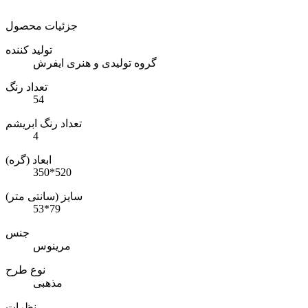
جزئیات محصول
تولید کننده
گروه تولیدی و هنری ایفرش
تعداد رنگ
54
تعداد رنگ ابریشم
4
ابعاد (گره)
350*520
سایز (سانتی متر)
53*79
جنس
مرینوس
نوع طرح
مذهبی
نظرات