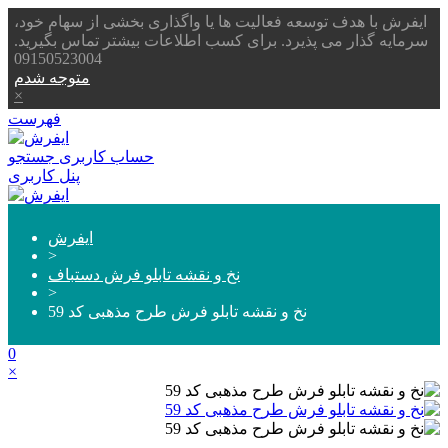
ایفرش با هدف توسعه فعالیت ها یا واگذاری بخشی از سهام خود،
سرمایه گذار می پذیرد. برای کسب اطلاعات بیشتر تماس بگیرید.
09150523004
متوجه شدم
×
فهرست
حساب کاربری
جستجو
پنل کاربری
ایفرش
>
نخ و نقشه تابلو فرش دستباف
>
نخ و نقشه تابلو فرش طرح مذهبی کد 59
0
×