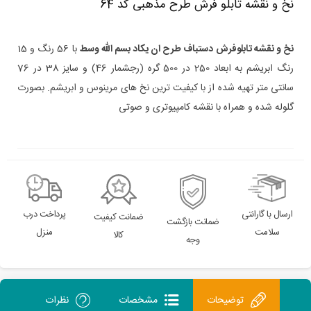
نخ و نقشه تابلو فرش طرح مذهبی کد 64
نخ و نقشه تابلوفرش دستباف طرح ان یکاد بسم الله وسط
با 56 رنگ و 15
رنگ ابریشم به ابعاد 250 در 500 گره (رجشمار 46) و سایز 38 در 76
سانتی متر تهیه شده از با کیفیت ترین نخ های مرینوس و ابریشم. بصورت
گلوله شده و همراه با نقشه کامپیوتری و صوتی
ارسال با گارانتی
پرداخت درب
ضمانت کیفیت
ضمانت بازگشت
سلامت
منزل
کالا
وجه
توضیحات
مشخصات
نظرات