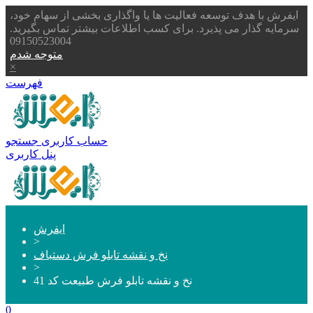
ایفرش با هدف توسعه فعالیت ها یا واگذاری بخشی از سهام خود،
سرمایه گذار می پذیرد. برای کسب اطلاعات بیشتر تماس بگیرید.
09150523004
متوجه شدم
×
فهرست
حساب کاربری
جستجو
پنل کاربری
ایفرش
>
نخ و نقشه تابلو فرش دستباف
>
نخ و نقشه تابلو فرش طبیعت کد 41
0