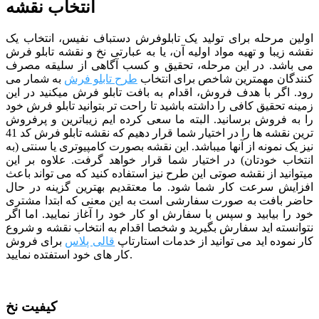
انتخاب نقشه
اولین مرحله برای تولید یک تابلوفرش دستباف نفیس، انتخاب یک
نقشه زیبا و تهیه مواد اولیه آن، یا به عبارتی نخ و نقشه تابلو فرش
می باشد. در این مرحله، تحقیق و کسب آگاهی از سلیقه مصرف
کنندگان مهمترین شاخص برای انتخاب
طرح تابلو فرش
به شمار می
رود. اگر با هدف فروش، اقدام به بافت تابلو فرش میکنید در این
زمینه تحقیق کافی را داشته باشید تا راحت تر بتوانید تابلو فرش خود
را به فروش برسانید. البته ما سعی کرده ایم زیباترین و پرفروش
ترین نقشه ها را در اختیار شما قرار دهیم که نقشه تابلو فرش کد 41
نیز یک نمونه از آنها میباشد. این نقشه بصورت کامپیوتری یا سنتی (به
انتخاب خودتان) در اختیار شما قرار خواهد گرفت. علاوه بر این
میتوانید از نقشه صوتی این طرح نیز استفاده کنید که می تواند باعث
افزایش سرعت کار شما شود.
ما معتقدیم بهترین گزینه در حال
حاضر بافت به صورت سفارشی است به این معنی که ابتدا مشتری
خود را بیابید و سپس با سفارش او کار خود را آغاز نمایید. اما اگر
نتوانسته اید سفارش بگیرید و شخصا اقدام به انتخاب نقشه و شروع
کار نموده اید می توانید از خدمات استارتاپ
قالی پلاس
برای فروش
کار های خود استفتده نمایید.
کیفیت نخ