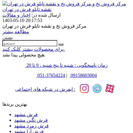
مرکز فروش نخ و
نقشه تابلو فرش در تهران
ارسال شده در:
اخبار و مقالات
1403-05-10 20:17:53
مرکز فروش نخ و نقشه تابلو فرش در تهران
مطالعه بیشتر
بستن
برای محصولات بیشتر کلیک کنید.
هیچ محصولی پیدا نشد.
زمان پاسخگویی : شنبه تا پنج شنبه ، 9 تا 20
051-37654224
|
09158603004
ایفرش در شبکه های اجتماعی :
بهترین برندها
فرش مشهد
فرش نگین مشهد
فرش زمرد مشهد
فرش آرا مشهد