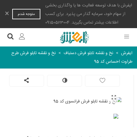
ایفرش با هدف توسعه فعالیت ها یا واگذاری بخشی
×
از سهام خود، سرمایه گذار می پذیرد. برای کسب
متوجه شدم
اطلاعات بیشتر تماس بگیرید. 09150523004
ایفرش
>
نخ و نقشه تابلو فرش دستباف
>
نخ و نقشه تابلو فرش طرح
طراوت احساس کد 95