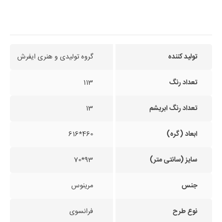
تولید کننده
گروه تولیدی و هنری ایفرش
تعداد رنگ
113
تعداد رنگ ابریشم
13
ابعاد (گره)
460*616
سایز (سانتی متر)
93*70
جنس
مرینوس
نوع طرح
فرانسوی