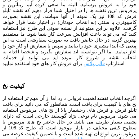
خود را به فروش برسانید. البته ما سعی کرده ایم زیباترین و
پرفروش ترین نقشه ها را در اختیار شما قرار دهیم که نقشه تابلو
فرش کد 108 نیز یک نمونه از آنها میباشد. این نقشه بصورت
کامپیوتری یا سنتی (به انتخاب خودتان) در اختیار شما قرار خواهد
گرفت. علاوه بر این میتوانید از نقشه صوتی این طرح نیز استفاده
کنید که می تواند باعث افزایش سرعت کار شما شود.
ما معتقدیم
بهترین گزینه در حال حاضر بافت به صورت سفارشی است به این
معنی که ابتدا مشتری خود را بیابید و سپس با سفارش او کار خود را
آغاز نمایید. اما اگر نتوانسته اید سفارش بگیرید و شخصا اقدام به
انتخاب نقشه و شروع کار نموده اید می توانید از خدمات
برای فروش کار های خود استفتده نمایید.
استارتاپ
قالی پلاس
کیفیت نخ
اگرچه انتخاب نقشه اهمیت فروانی دارد اما از آن مهم تر استفاده از
نخ های با کیفیت برای بافت است. همانطور که می دانید برای بافت
تابلو فرش و فرش های رجشمار بالا از نخ های مرینوس استفاده
می شود. مرینوس نام نوعی نژاد گوسفند خارجی است که دارای
پشمی بسیار ظریف می باشد. در حال حاضر نخ های مرینوس با
سطوح کیفی مختلف در بازار موجود است که طرح کد 108 از
مرغوب ترین انواع آن تهیه شده است و با تضمین کیفیت عرضه می