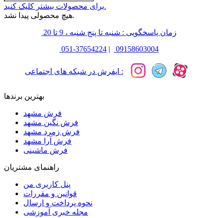
برای محصولات بیشتر کلیک کنید.
هیچ محصولی پیدا نشد.
زمان پاسخگویی : شنبه تا پنج شنبه ، 9 تا 20
051-37654224
|
09158603004
ایفرش در شبکه های اجتماعی :
بهترین برندها
فرش مشهد
فرش نگین مشهد
فرش زمرد مشهد
فرش آرا مشهد
فرش ماشینی
راهنمای مشتریان
پنل کاربری من
قوانین و مقررات
نحوه پرداخت و ارسال
مجله خبری آموزشی