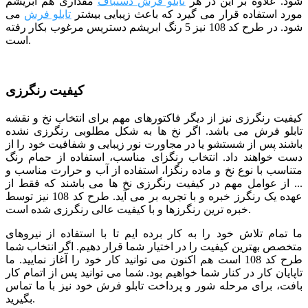
شود. علاوه بر این در هر
تابلو فرش دستباف
مقداری هم ابریشم
مورد استفاده قرار می گیرد که باعث زیبایی بیشتر
تابلو فرش
می
شود. در طرح کد 108 نیز 5 رنگ ابریشم دستریس مرغوب بکار رفته
است.
کیفیت رنگرزی
کیفیت رنگرزی نیز از دیگر فاکتورهای مهم برای انتخاب نخ و نقشه
تابلو فرش می باشد. اگر نخ ها به شکل مطلوبی رنگرزی نشده
باشند پس از شستشو یا در مجاورت نور زیبایی و شفافیت خود را از
دست خواهند داد. انتخاب رنگزای مناسب، استفاده از حمام رنگ
متناسب با نوع نخ و ماده رنگزا، استفاده از آب و حرارت مناسب و
... از عوامل مهم در کیفیت رنگرزی نخ ها می باشند که فقط از
عهده یک رنگرز خبره و با تجربه بر می آید. طرح کد 108 نیز توسط
خبره ترین رنگرزها و با کیفیت عالی رنگرزی شده است.
ما تمام تلاش خود را به کار برده ایم تا با استفاده از نیروهای
متخصص بهترین کیفیت را در اختیار شما قرار دهیم. اگر انتخاب شما
طرح کد 108 است هم اکنون می توانید کار خود را آغاز نمایید. ما
تاپایان کار در کنار شما خواهیم بود. شما می توانید پس از اتمام کار
بافت، برای مرحله شور و پرداخت تابلو فرش خود نیز با ما تماس
بگیرید.