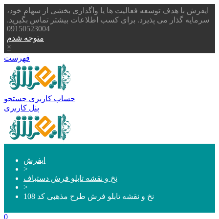
ایفرش با هدف توسعه فعالیت ها یا واگذاری بخشی از سهام خود،
سرمایه گذار می پذیرد. برای کسب اطلاعات بیشتر تماس بگیرید.
09150523004
متوجه شدم
×
فهرست
حساب کاربری
جستجو
پنل کاربری
ایفرش
>
نخ و نقشه تابلو فرش دستباف
>
نخ و نقشه تابلو فرش طرح مذهبی کد 108
0