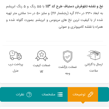
نخ و نقشه تابلوفرش دستباف طرح کد 113
با 55 رنگ و 5 رنگ ابریشم
به ابعاد 330 در 660 گره (رجشمار 46) و سایز 50 در 100 سانتی متر تهیه
شده از با کیفیت ترین نخ های مرینوس و ابریشم. بصورت گلوله شده و
همراه با نقشه کامپیوتری و صوتی
ارسال با گارانتی
پرداخت درب
ضمانت کیفیت
ضمانت بازگشت
سلامت
منزل
کالا
وجه
توضیحات
مشخصات
نظرات