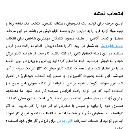
انتخاب نقشه
اولین مرحله برای تولید یک تابلوفرش دستباف نفیس، انتخاب یک نقشه زیبا و
تهیه مواد اولیه آن، یا به عبارتی نخ و نقشه تابلو فرش می باشد. در این مرحله،
تحقیق و کسب آگاهی از سلیقه مصرف کنندگان مهمترین شاخص برای انتخاب
نقشه تابلو فرش
به شمار می رود. اگر با هدف فروش، اقدام به بافت تابلو فرش
میکنید در این زمینه تحقیق کافی را داشته باشید تا راحت تر بتوانید تابلو فرش
خود را به فروش برسانید. البته ما سعی کرده ایم زیباترین و پرفروش ترین نقشه
ها را در اختیار شما قرار دهیم که نقشه تابلو فرش کد 113 نیز یک نمونه از آنها
میباشد. این نقشه بصورت کامپیوتری یا سنتی (به انتخاب خودتان) در اختیار
شما قرار خواهد گرفت. علاوه بر این میتوانید از نقشه صوتی این طرح نیز
استفاده کنید که می تواند باعث افزایش سرعت کار شما شود.
ما معتقدیم
بهترین گزینه در حال حاضر بافت به صورت سفارشی است به این معنی که ابتدا
مشتری خود را بیابید و سپس با سفارش او کار خود را آغاز نمایید. اما اگر
نتوانسته اید سفارش بگیرید و شخصا اقدام به انتخاب نقشه و شروع کار نموده
اید می توانید از خدمات استارتاپ
قالی پلاس
برای فروش کار های خود استفتده
نمایید.