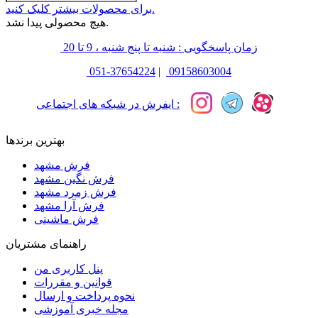
برای محصولات بیشتر کلیک کنید.
هیچ محصولی پیدا نشد.
زمان پاسخگویی : شنبه تا پنج شنبه ، 9 تا 20
051-37654224
|
09158603004
ایفرش در شبکه های اجتماعی :
بهترین برندها
فرش مشهد
فرش نگین مشهد
فرش زمرد مشهد
فرش آرا مشهد
فرش ماشینی
راهنمای مشتریان
پنل کاربری من
قوانین و مقررات
نحوه پرداخت و ارسال
مجله خبری آموزشی