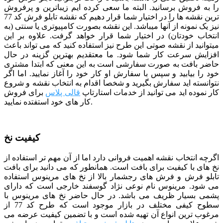
را به فروش برسانید. البته ما سعی کرده ایم زیباترین و پرفروش
ترین نقشه ها را در اختیار شما قرار دهیم که نقشه تابلو فرش کد 77
نیز یک نمونه از آنها میباشد. این نقشه بصورت کامپیوتری یا سنتی (به
انتخاب خودتان) در اختیار شما قرار خواهد گرفت. علاوه بر این
میتوانید از نقشه صوتی این طرح نیز استفاده کنید که می تواند باعث
افزایش سرعت کار شما شود.
ما معتقدیم بهترین گزینه در حال
حاضر بافت به صورت سفارشی است به این معنی که ابتدا مشتری
خود را بیابید و سپس با سفارش او کار خود را آغاز نمایید. اما اگر
نتوانسته اید سفارش بگیرید و شخصا اقدام به انتخاب نقشه و شروع
کار نموده اید می توانید از خدمات استارتاپ
قالی پلاس
برای فروش
کار های خود استفتده نمایید.
کیفیت نخ
اگرچه انتخاب نقشه اهمیت فروانی دارد اما از آن مهم تر استفاده از
نخ های با کیفیت برای بافت است. همانطور که می دانید برای بافت
تابلو فرش و فرش های رجشمار بالا از نخ های مرینوس استفاده
می شود. مرینوس نام نوعی نژاد گوسفند خارجی است که دارای
پشمی بسیار ظریف می باشد. در حال حاضر نخ های مرینوس با
سطوح کیفی مختلف در بازار موجود است که طرح کد 77 از
مرغوب ترین انواع آن تهیه شده است و با تضمین کیفیت عرضه می