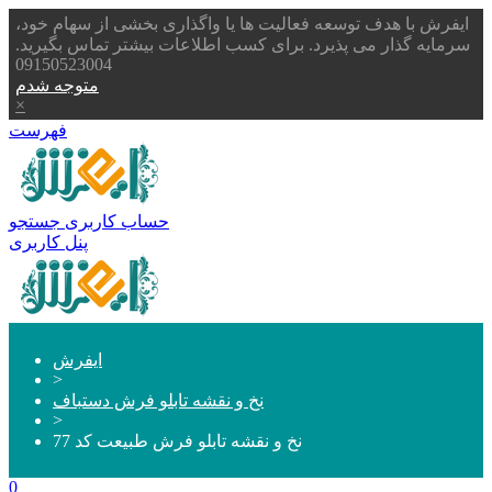
ایفرش با هدف توسعه فعالیت ها یا واگذاری بخشی از سهام خود،
سرمایه گذار می پذیرد. برای کسب اطلاعات بیشتر تماس بگیرید.
09150523004
متوجه شدم
×
فهرست
حساب کاربری
جستجو
پنل کاربری
ایفرش
>
نخ و نقشه تابلو فرش دستباف
>
نخ و نقشه تابلو فرش طبیعت کد 77
0