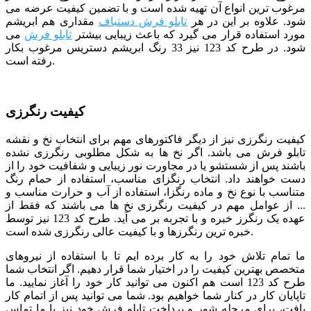
مرغوب ترین انواع آن تهیه شده است و با تضمین کیفیت عرضه می
شود. علاوه بر این در هر
تابلو فرش دستباف
مقداری هم ابریشم
مورد استفاده قرار می گیرد که باعث زیبایی بیشتر
تابلو فرش
می
شود. در طرح کد 123 نیز 33 رنگ ابریشم دستریس مرغوب بکار
رفته است.
کیفیت رنگرزی
کیفیت رنگرزی نیز از دیگر فاکتورهای مهم برای انتخاب نخ و نقشه
تابلو فرش می باشد. اگر نخ ها به شکل مطلوبی رنگرزی نشده
باشند پس از شستشو یا در مجاورت نور زیبایی و شفافیت خود را از
دست خواهند داد. انتخاب رنگزای مناسب، استفاده از حمام رنگ
متناسب با نوع نخ و ماده رنگزا، استفاده از آب و حرارت مناسب و
... از عوامل مهم در کیفیت رنگرزی نخ ها می باشند که فقط از
عهده یک رنگرز خبره و با تجربه بر می آید. طرح کد 123 نیز توسط
خبره ترین رنگرزها و با کیفیت عالی رنگرزی شده است.
ما تمام تلاش خود را به کار برده ایم تا با استفاده از نیروهای
متخصص بهترین کیفیت را در اختیار شما قرار دهیم. اگر انتخاب شما
طرح کد 123 است هم اکنون می توانید کار خود را آغاز نمایید. ما
تاپایان کار در کنار شما خواهیم بود. شما می توانید پس از اتمام کار
بافت، برای مرحله شور و پرداخت تابلو فرش خود نیز با ما تماس