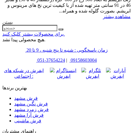
46 در 91 سانتی متر تهیه شده از با کیفیت ترین نخ های مرینوس و
ابریشم. بصورت گلوله شده و همراه...
مشاهده بیشتر
بستن
برای محصولات بیشتر کلیک کنید.
هیچ محصولی پیدا نشد.
زمان پاسخگویی : شنبه تا پنج شنبه ، 9 تا 20
051-37654224
|
09158603004
ایفرش در شبکه های
اجتماعی :
بهترین برندها
فرش مشهد
فرش نگین مشهد
فرش زمرد مشهد
فرش آرا مشهد
فرش ماشینی
راهنمای مشتریان