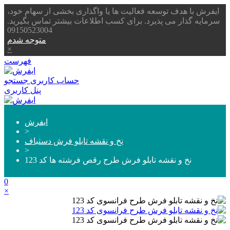
ایفرش با هدف توسعه فعالیت ها یا واگذاری بخشی از سهام خود،
سرمایه گذار می پذیرد. برای کسب اطلاعات بیشتر تماس بگیرید.
09150523004
متوجه شدم
×
فهرست
حساب کاربری
جستجو
پنل کاربری
ایفرش
>
نخ و نقشه تابلو فرش دستباف
>
نخ و نقشه تابلو فرش طرح رقص فرشته ها کد 123
0
×