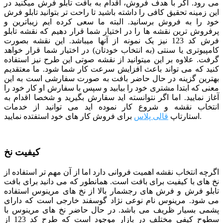
می رود. اگر با هدف فروش، اقدام به بافت تابلو فرش میکنید در
این زمینه تحقیق کافی را داشته باشید تا راحت تر بتوانید تابلو فرش
خود را به فروش برسانید. البته ما سعی کرده ایم زیباترین و
پرفروش ترین نقشه ها را در اختیار شما قرار دهیم که نقشه تابلو
فرش کد 123 نیز یک نمونه از آنها میباشد. این نقشه بصورت
کامپیوتری یا سنتی (به انتخاب خودتان) در اختیار شما قرار خواهد
گرفت. علاوه بر این میتوانید از نقشه صوتی این طرح نیز استفاده
کنید که می تواند باعث افزایش سرعت کار شما شود.
ما معتقدیم
بهترین گزینه در حال حاضر بافت به صورت سفارشی است به این
معنی که ابتدا مشتری خود را بیابید و سپس با سفارش او کار خود را
آغاز نمایید. اما اگر نتوانسته اید سفارش بگیرید و شخصا اقدام به
انتخاب نقشه و شروع کار نموده اید می توانید از خدمات
برای فروش کار های خود استفتده نمایید.
استارتاپ
قالی پلاس
کیفیت نخ
اگرچه انتخاب نقشه اهمیت فروانی دارد اما از آن مهم تر استفاده از
نخ های با کیفیت برای بافت است. همانطور که می دانید برای بافت
تابلو فرش و فرش های رجشمار بالا از نخ های مرینوس استفاده
می شود. مرینوس نام نوعی نژاد گوسفند خارجی است که دارای
پشمی بسیار ظریف می باشد. در حال حاضر نخ های مرینوس با
سطوح کیفی مختلف در بازار موجود است که طرح کد 123 از