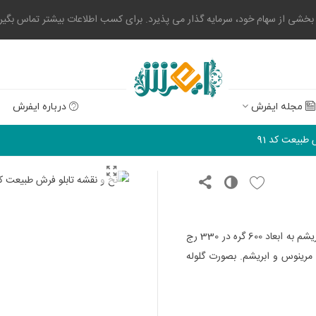
 از سهام خود، سرمایه گذار می پذیرد. برای کسب اطلاعات بیشتر تماس بگیرید. 0523004
مجله ایفرش
درباره ایفرش
 طبیعت کد 91
با 79 رنگ و 6 رنگ ابریشم به ابعاد 600 گره در 330 رج
نخ های مرینوس و ابریشم. بصورت گلوله