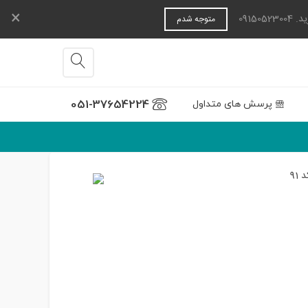
×
0915
متوجه شدم
051-37654224
پرسش های متداول