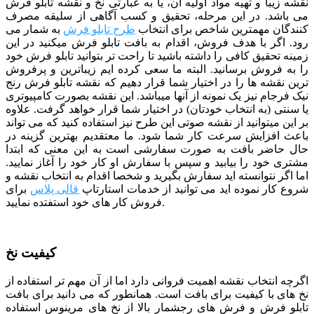
نقشه زیبا و تهیه مواد اولیه آن، یا به عبارتی نخ و نقشه تابلو فرش
می باشد. در این مرحله، تحقیق و کسب آگاهی از سلیقه مصرف
کنندگان مهمترین شاخص برای انتخاب
طرح تابلو فرش
به شمار می
رود. اگر با هدف فروش، اقدام به بافت تابلو فرش میکنید در این
زمینه تحقیق کافی را داشته باشید تا راحت تر بتوانید تابلو فرش خود
را به فروش برسانید. البته ما سعی کرده ایم زیباترین و پرفروش
ترین نقشه ها را در اختیار شما قرار دهیم که نقشه تابلو فرش رنج
نیک فرجام نیز یک نمونه از آنها میباشد. این نقشه بصورت کامپیوتری
یا سنتی (به انتخاب خودتان) در اختیار شما قرار خواهد گرفت. علاوه
بر این میتوانید از نقشه صوتی این طرح نیز استفاده کنید که می تواند
باعث افزایش سرعت کار شما شود.
ما معتقدیم بهترین گزینه در
حال حاضر بافت به صورت سفارشی است به این معنی که ابتدا
مشتری خود را بیابید و سپس با سفارش او کار خود را آغاز نمایید.
اما اگر نتوانسته اید سفارش بگیرید و شخصا اقدام به انتخاب نقشه و
شروع کار نموده اید می توانید از خدمات استارتاپ
قالی پلاس
برای
فروش کار های خود استفتده نمایید.
کیفیت نخ
اگرچه انتخاب نقشه اهمیت فروانی دارد اما از آن مهم تر استفاده از
نخ های با کیفیت برای بافت است. همانطور که می دانید برای بافت
تابلو فرش و فرش های رجشمار بالا از نخ های مرینوس استفاده