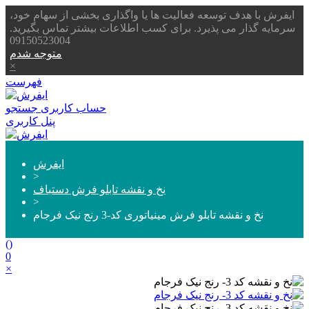
ایفرش با هدف توسعه فعالیت ها یا واگذاری بخشی از سهام خود،
سرمایه گذار می پذیرد. برای کسب اطلاعات بیشتر تماس بگیرید.
09150523004
متوجه شدم
×
فهرست
حساب کاربری
جستجو
پنل کاربری
ایفرش
>
نخ و نقشه تابلو فرش دستباف
>
نخ و نقشه تابلو فرش مینیاتوری کد-3 رنج نیک فرجام
(
)
0
×