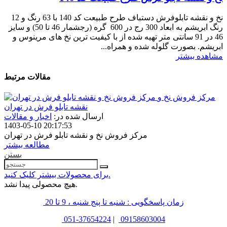
نخ و نقشه تابلوفرش دستباف طرح طبیعت کد 140 با 63 رنگ و 12
رنگ ابریشم به ابعاد 300 رج در 600 گره (رجشمار 46 تا 50) و سایز
46 در 91 سانتی متر تهیه شده از با کیفیت ترین نخ های مرینوس و
ابریشم. بصورت گلوله شده و همراه...
مشاهده بیشتر
مقالات مرتبط
مرکز فروش نخ و
نقشه تابلو فرش در تهران
ارسال شده در:
اخبار و مقالات
1403-05-10 20:17:53
مرکز فروش نخ و نقشه تابلو فرش در تهران
مطالعه بیشتر
بستن
برای محصولات بیشتر کلیک کنید.
هیچ محصولی پیدا نشد.
زمان پاسخگویی : شنبه تا پنج شنبه ، 9 تا 20
051-37654224
|
09158603004