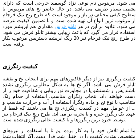
می شود. مرینوس نام نوعی نژاد گوسفند خارجی است که دارای
پشمی بسیار ظریف می باشد. در حال حاضر نخ های مرینوس با
سطوح کیفی مختلف در بازار موجود است که طرح رنج نیک فرجام
از مرغوب ترین انواع آن تهیه شده است و با تضمین کیفیت عرضه
می شود. علاوه بر این در هر
تابلو فرش
مقداری هم ابریشم مورد
استفاده قرار می گیرد که باعث زیبایی بیشتر تابلو فرش می شود.
در طرح رنج نیک فرجام نیز 20 رنگ ابریشم دستریس مرغوب بکار
رفته است.
کیفیت رنگرزی
کیفیت رنگرزی نیز از دیگر فاکتورهای مهم برای انتخاب نخ و نقشه
تابلو فرش می باشد. اگر نخ ها به شکل مطلوبی رنگرزی نشده
باشند پس از شستشو یا در مجاورت نور زیبایی و شفافیت خود را از
دست خواهند داد. انتخاب رنگزای مناسب، استفاده از حمام رنگ
متناسب با نوع نخ و ماده رنگزا، استفاده از آب و حرارت مناسب و
... از عوامل مهم در کیفیت رنگرزی نخ ها می باشند که فقط از
عهده یک رنگرز خبره و با تجربه بر می آید. طرح رنج نیک فرجام نیز
توسط خبره ترین رنگرزها و با کیفیت عالی رنگرزی شده است.
ما تمام تلاش خود را به کار برده ایم تا با استفاده از نیروهای
متخصص بهترین کیفیت را در اختیار شما قرار دهیم. اگر انتخاب شما