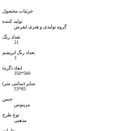
جزئیات محصول
تولید کننده
گروه تولیدی و هنری ایفرش
تعداد رنگ
21
تعداد رنگ ابریشم
3
ابعاد (گره)
350*560
سایز (سانتی متر)
53*85
جنس
مرینوس
نوع طرح
مذهبی
نظرات