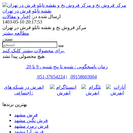
مرکز فروش نخ و
نقشه تابلو فرش در تهران
ارسال شده در:
اخبار و مقالات
1403-05-10 20:17:53
مرکز فروش نخ و نقشه تابلو فرش در تهران
مطالعه بیشتر
بستن
برای محصولات بیشتر کلیک کنید.
هیچ محصولی پیدا نشد.
زمان پاسخگویی : شنبه تا پنج شنبه ، 9 تا 20
051-37654224
|
09158603004
ایفرش در شبکه های
اجتماعی :
بهترین برندها
فرش مشهد
فرش نگین مشهد
فرش زمرد مشهد
فرش آرا مشهد