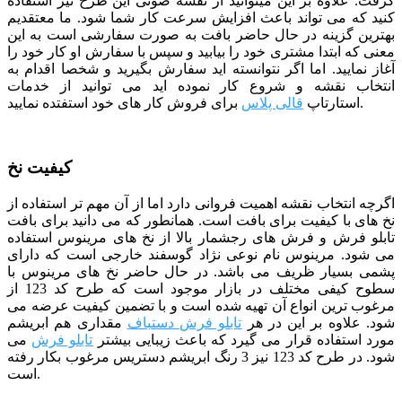
گرفت. علاوه بر این میتوانید از نقشه صوتی این طرح نیز استفاده
کنید که می تواند باعث افزایش سرعت کار شما شود.
ما معتقدیم
بهترین گزینه در حال حاضر بافت به صورت سفارشی است به این
معنی که ابتدا مشتری خود را بیابید و سپس با سفارش او کار خود را
آغاز نمایید. اما اگر نتوانسته اید سفارش بگیرید و شخصا اقدام به
انتخاب نقشه و شروع کار نموده اید می توانید از خدمات
برای فروش کار های خود استفتده نمایید.
استارتاپ
قالی پلاس
کیفیت نخ
اگرچه انتخاب نقشه اهمیت فروانی دارد اما از آن مهم تر استفاده از
نخ های با کیفیت برای بافت است. همانطور که می دانید برای بافت
تابلو فرش و فرش های رجشمار بالا از نخ های مرینوس استفاده
می شود. مرینوس نام نوعی نژاد گوسفند خارجی است که دارای
پشمی بسیار ظریف می باشد. در حال حاضر نخ های مرینوس با
سطوح کیفی مختلف در بازار موجود است که طرح کد 123 از
مرغوب ترین انواع آن تهیه شده است و با تضمین کیفیت عرضه می
شود. علاوه بر این در هر
تابلو فرش دستباف
مقداری هم ابریشم
مورد استفاده قرار می گیرد که باعث زیبایی بیشتر
تابلو فرش
می
شود. در طرح کد 123 نیز 3 رنگ ابریشم دستریس مرغوب بکار رفته
است.