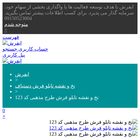
ایفرش با هدف توسعه فعالیت ها یا واگذاری بخشی از سهام خود،
سرمایه گذار می پذیرد. برای کسب اطلاعات بیشتر تماس بگیرید.
09150523004
متوجه شدم
×
فهرست
حساب کاربری
جستجو
پنل کاربری
ایفرش
>
نخ و نقشه تابلو فرش دستباف
>
نخ و نقشه تابلو فرش طرح مذهبی کد 123
0
×