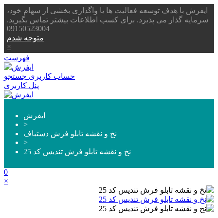
ایفرش با هدف توسعه فعالیت ها یا واگذاری بخشی از سهام خود،
سرمایه گذار می پذیرد. برای کسب اطلاعات بیشتر تماس بگیرید.
09150523004
متوجه شدم
×
فهرست
حساب کاربری
جستجو
پنل کاربری
ایفرش
>
نخ و نقشه تابلو فرش دستباف
>
نخ و نقشه تابلو فرش تندیس کد 25
0
×