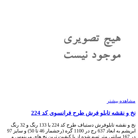
مشاهده بیشتر
نخ و نقشه تابلو فرش طرح فرانسوی کد 224
نخ و نقشه تابلوفرش دستباف طرح کد 224 با 133 رنگ و 32 رنگ
ابریشم به ابعاد 637 رج در 1100 گره (رجشمار 46 تا 50) و سایز 97
در 167 سانتی متر تهیه شده از با کیفیت ترین نخ های مرینوس و