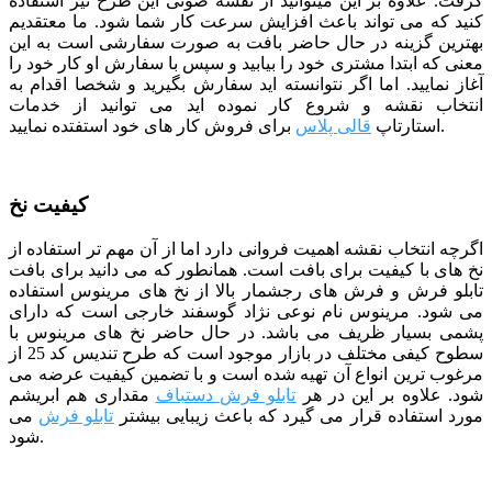
گرفت. علاوه بر این میتوانید از نقشه صوتی این طرح نیز استفاده
کنید که می تواند باعث افزایش سرعت کار شما شود.
ما معتقدیم
بهترین گزینه در حال حاضر بافت به صورت سفارشی است به این
معنی که ابتدا مشتری خود را بیابید و سپس با سفارش او کار خود را
آغاز نمایید.
اما اگر نتوانسته اید سفارش بگیرید و شخصا اقدام به
انتخاب نقشه و شروع کار نموده اید می توانید از خدمات
برای فروش کار های خود استفتده نمایید.
استارتاپ
قالی پلاس
کیفیت نخ
اگرچه انتخاب نقشه اهمیت فروانی دارد اما از آن مهم تر استفاده از
نخ های با کیفیت برای بافت است. همانطور که می دانید برای بافت
تابلو فرش و فرش های رجشمار بالا از نخ های مرینوس استفاده
می شود. مرینوس نام نوعی نژاد گوسفند خارجی است که دارای
پشمی بسیار ظریف می باشد. در حال حاضر نخ های مرینوس با
سطوح کیفی مختلف در بازار موجود است که طرح تندیس کد 25 از
مرغوب ترین انواع آن تهیه شده است و با تضمین کیفیت عرضه می
شود. علاوه بر این در هر
تابلو فرش دستباف
مقداری هم ابریشم
مورد استفاده قرار می گیرد که باعث زیبایی بیشتر
تابلو فرش
می
شود.