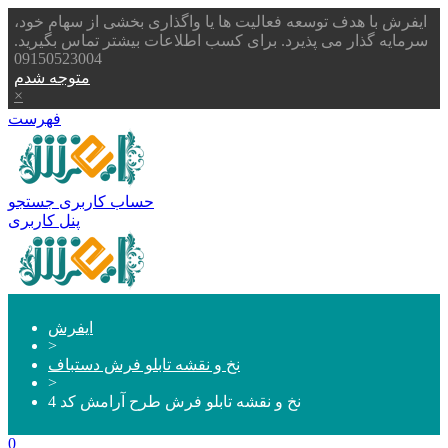
ایفرش با هدف توسعه فعالیت ها یا واگذاری بخشی از سهام خود،
سرمایه گذار می پذیرد. برای کسب اطلاعات بیشتر تماس بگیرید.
09150523004
متوجه شدم
×
فهرست
حساب کاربری
جستجو
پنل کاربری
ایفرش
>
نخ و نقشه تابلو فرش دستباف
>
نخ و نقشه تابلو فرش طرح آرامش کد 4
0