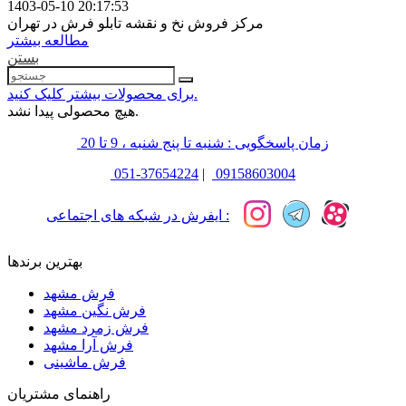
1403-05-10 20:17:53
مرکز فروش نخ و نقشه تابلو فرش در تهران
مطالعه بیشتر
بستن
برای محصولات بیشتر کلیک کنید.
هیچ محصولی پیدا نشد.
زمان پاسخگویی : شنبه تا پنج شنبه ، 9 تا 20
051-37654224
|
09158603004
ایفرش در شبکه های اجتماعی :
بهترین برندها
فرش مشهد
فرش نگین مشهد
فرش زمرد مشهد
فرش آرا مشهد
فرش ماشینی
راهنمای مشتریان