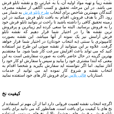
نقشه زیبا و تهیه مواد اولیه آن، یا به عبارتی نخ و نقشه تابلو فرش
می باشد. در این مرحله، تحقیق و کسب آگاهی از سلیقه مصرف
کنندگان مهمترین شاخص برای انتخاب
طرح تابلو فرش
به شمار می
رود. اگر با هدف فروش، اقدام به بافت تابلو فرش میکنید در این
زمینه تحقیق کافی را داشته باشید تا راحت تر بتوانید تابلو فرش خود
را به فروش برسانید. البته ما سعی کرده ایم زیباترین و پرفروش
ترین نقشه ها را در اختیار شما قرار دهیم که نقشه تابلو
فرش آرامش نیز یک نمونه از آنها میباشد. این نقشه بصورت
کامپیوتری یا سنتی (به انتخاب خودتان) در اختیار شما قرار خواهد
گرفت. علاوه بر این میتوانید از نقشه صوتی این طرح نیز استفاده
کنید که می تواند باعث افزایش سرعت کار شما شود.
ما معتقدیم
بهترین گزینه در حال حاضر بافت به صورت سفارشی است به این
معنی که ابتدا مشتری خود را بیابید و سپس با سفارش او کار خود را
آغاز نمایید. اما اگر نتوانسته اید سفارش بگیرید و شخصا اقدام به
انتخاب نقشه و شروع کار نموده اید می توانید از خدمات
برای فروش کار های خود استفتده نمایید.
استارتاپ
قالی پلاس
کیفیت نخ
اگرچه انتخاب نقشه اهمیت فروانی دارد اما از آن مهم تر استفاده از
نخ های با کیفیت برای بافت است. همانطور که می دانید برای بافت
تابلو فرش و فرش های رجشمار بالا از نخ های مرینوس استفاده