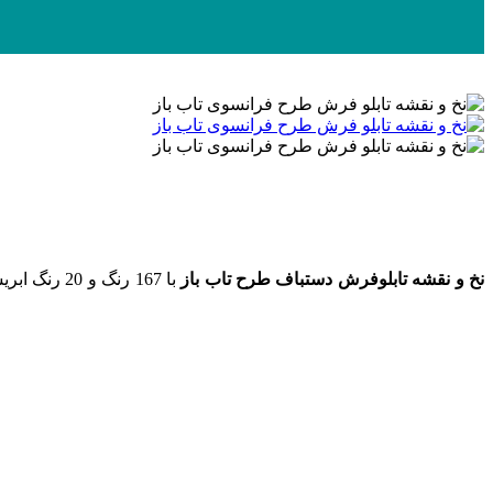
نخ و نقشه تابلوفرش دستباف طرح تاب باز
با 167 رنگ و 20 رنگ ابریشم به ابعاد 800 در 570 گره