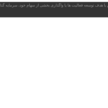
ا هدف توسعه فعالیت ها یا واگذاری بخشی از سهام خود، سرمایه گذار می پذ