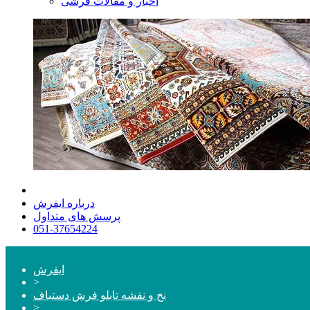
اخبار و مقالات فرشی
درباره ایفرش
پرسش های متداول
051-37654224
ایفرش
>
نخ و نقشه تابلو فرش دستباف
>