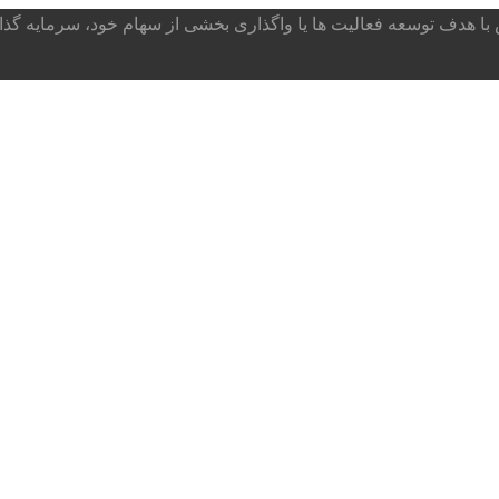
ا هدف توسعه فعالیت ها یا واگذاری بخشی از سهام خود، سرمایه گذار می پذ