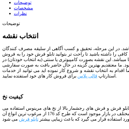
توضیحات
مشخصات
نظرات
توضیحات
انتخاب نقشه
ی باشد. در این مرحله، تحقیق و کسب آگاهی از سلیقه مصرف کنندگان
افی را داشته باشید تا راحت تر بتوانید تابلو فرش خود را به فروش
پرفروش ترین نقشه ها را در اختیار شما قرار دهیم که نقشه تابلو فرش کد 176 نیز یک نمونه از آنها میباشد. این نقشه بصورت کامپیوتری یا سنتی (به انتخاب خودتان) در
د.
ما معتقدیم بهترین گزینه در حال حاضر بافت به صورت سفارشی
ا اقدام به انتخاب نقشه و شروع کار نموده اید می توانید از خدمات
برای فروش کار های خود استفتده نمایید.
استارتاپ
قالی پلاس
کیفیت نخ
 تابلو فرش و فرش های رجشمار بالا از نخ های مرینوس استفاده می
شود. مرینوس نام نوعی نژاد گوسفند خارجی است که دارای پشمی بسیار ظریف می باشد. در حال حاضر نخ های مرینوس با سطوح کیفی مختلف در بازار موجود است که طرح کد 176 از مرغوب ترین انواع آن
د استفاده قرار می گیرد که باعث زیبایی بیشتر
تابلو فرش