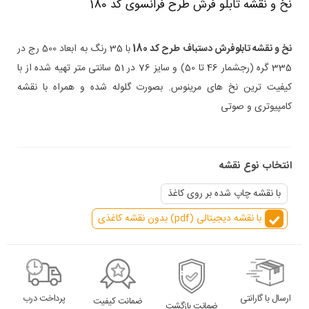
نخ و نقشه تابلو فرش طرح فرانسوی کد 180
نخ و نقشه تابلوفرش دستباف طرح کد 180
با 35 رنگ به ابعاد 500 رج در
335 گره
(رجشمار 46
تا 50
)
و سایز 76 در 51 سانتی متر تهیه شده از با
کیفیت ترین نخ های مرینوس. بصورت گلوله شده و همراه با نقشه
کامپیوتری و صوتی
انتخاب نوع نقشه
با نقشه چاپ شده بر روی کاغذ
با نقشه دیجیتالی (pdf) بدون نقشه کاغذی
ارسال با گارانتی
پرداخت درب
ضمانت کیفیت
ضمانت بازگشت