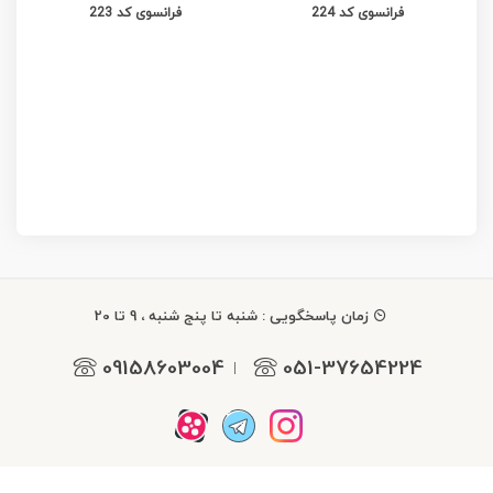
فرانسوی کد 224
فرانسوی کد 223
زمان پاسخگویی : شنبه تا پنج شنبه ، 9 تا 20
09158603004
051-37654224
|