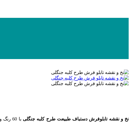
نخ و نقشه تابلوفرش دستباف طبیعت طرح کلبه جنگلی
با 60 رنگ و 10 رنگ ابریشم به ابعاد 350 در 800 گره