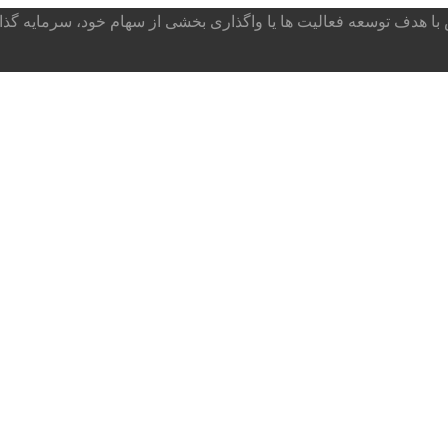
ا هدف توسعه فعالیت ها یا واگذاری بخشی از سهام خود، سرمایه گذار می پذ