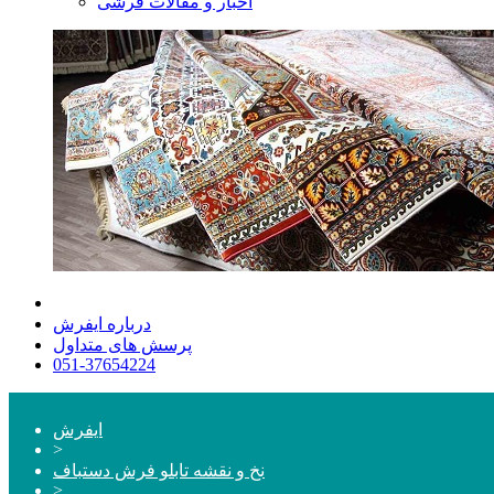
اخبار و مقالات فرشی
درباره ایفرش
پرسش های متداول
051-37654224
ایفرش
>
نخ و نقشه تابلو فرش دستباف
>