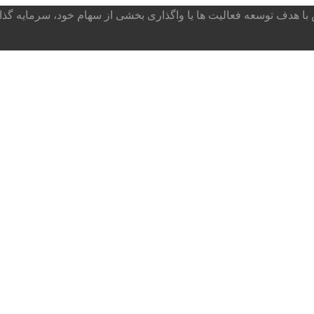
ا هدف توسعه فعالیت ها یا واگذاری بخشی از سهام خود، سرمایه گذار می پذ