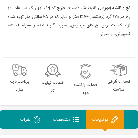
نخ و نقشه
آموزشی
تابلوفرش دستباف طرح کد 19
با 21 رنگ به ابعاد 120
رج در 170 گره
(رجشمار 46
تا 50
)
و سایز 18 در 25 سانتی متر تهیه شده
از با کیفیت ترین نخ های مرینوس. بصورت گلوله شده و همراه با نقشه
کامپیوتری و صوتی
ارسال با گارانتی
پرداخت درب
ضمانت کیفیت
ضمانت بازگشت
سلامت
منزل
کالا
وجه
توضیحات
مشخصات
نظرات