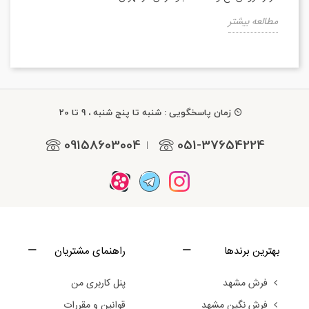
مطالعه بیشتر
زمان پاسخگویی : شنبه تا پنج شنبه ، 9 تا 20
09158603004
051-37654224
|
بهترین برندها
راهنمای مشتریان
فرش مشهد
پنل کاربری من
فرش نگین مشهد
قوانین و مقررات