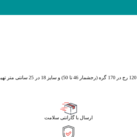
(رجشمار 46
تا 50
)
و سایز 18 در 25 
ارسال با گارانتی سلامت