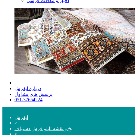
اخبار و مقالات فرشی
درباره ایفرش
پرسش های متداول
051-37654224
ایفرش
>
نخ و نقشه تابلو فرش دستباف
>