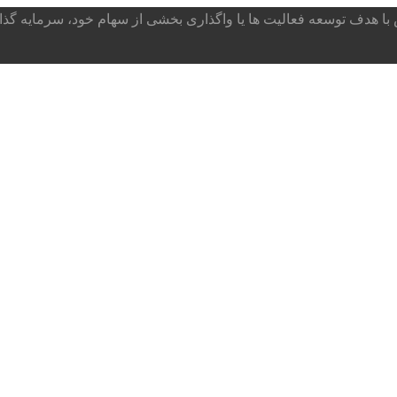
ا هدف توسعه فعالیت ها یا واگذاری بخشی از سهام خود، سرمایه گذار می پذ