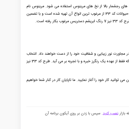
ش های رجشمار بالا از نخ های مرینوس استفاده می شود. مرینوس نام
نوعی نژاد گوسفند خارجی است که دارای پشمی بسیار ظریف می باشد. در حال حاضر نخ های مرینوس با سطوح کیفی مختلف در بازار موجود است که طرح حیوانات کد 33 از مرغوب ترین انواع آن تهیه شده است و با تضمین
س مرغوب بکار رفته است.
ر مجاورت نور زیبایی و شفافیت خود را از دست خواهند داد. انتخاب
رنگزای مناسب، استفاده از حمام رنگ متناسب با نوع نخ و ماده رنگزا، استفاده از آب و حرارت مناسب و ... از عوامل مهم در کیفیت رنگرزی نخ ها می باشند که فقط از عهده یک رنگرز خبره و با تجربه بر می آید. طرح کد 33 نیز
ا با استفاده از نیروهای متخصص بهترین کیفیت را در اختیار شما قرار دهیم. اگر انتخاب شما طرح کد 33 است هم اکنون می توانید کار خود را آغاز نمایید. ما تاپایان کار در کنار شما خواهیم
 بازار
نصب کنید
. سپس با زدن بر روی آیکون برنامه آن