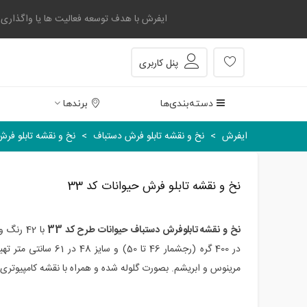
ایفرش با هدف توسعه فعالیت ها یا واگذاری بخشی
پنل کاربری
دسته‌بندی‌ها
برندها
ایفرش
>
نخ و نقشه تابلو فرش دستباف
>
نخ و نقشه تابلو فرش 
نخ و نقشه تابلو فرش حیوانات کد 33
نخ و نقشه تابلوفرش دستباف حیوانات طرح کد 33
در 400 گره
(رجشمار 46
تا 50
)
و سایز 48 در 61 سا
مرینوس و ابریشم. بصورت گلوله شده و همراه با نقشه کامپیوتری