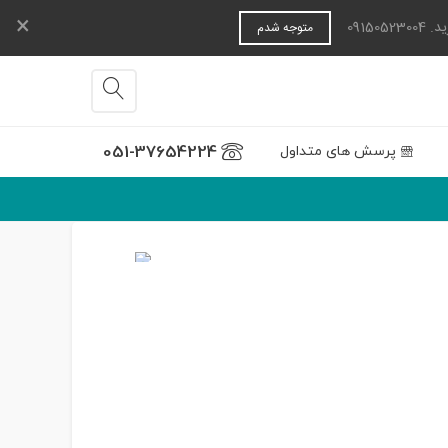
×
0915
متوجه شدم
051-37654224
پرسش های متداول