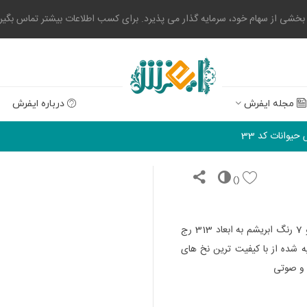
 از سهام خود، سرمایه گذار می پذیرد. برای کسب اطلاعات بیشتر تماس بگیرید. 0523004
مجله ایفرش
درباره ایفرش
حیوانات کد 33
)
(
با 42 رنگ و 7 رنگ ابریشم به ابعاد 313 رج
نتی متر تهیه شده از با کیفیت ترین نخ های
 و صوتی