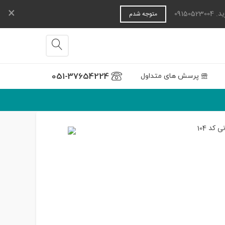
×
0915
متوجه شدم
051-37654224
پرسش های متداول