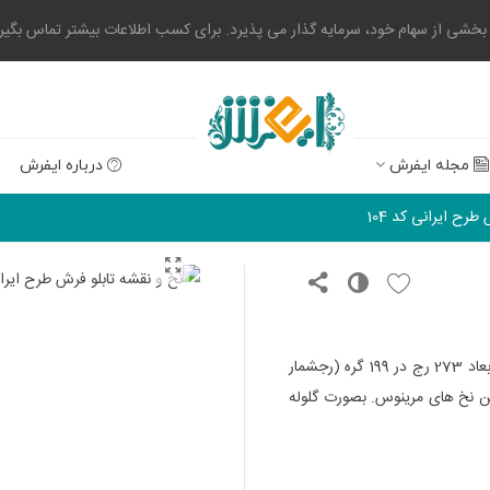
 از سهام خود، سرمایه گذار می پذیرد. برای کسب اطلاعات بیشتر تماس بگیرید. 0523004
مجله ایفرش
درباره ایفرش
طرح ایرانی کد 104
(رجشمار
کیفیت ترین نخ های مرینوس. بصورت گلوله