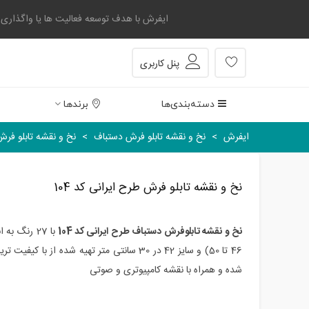
ایفرش با هدف توسعه فعالیت ها یا واگذاری بخشی
پنل کاربری
دسته‌بندی‌ها
برندها
ایفرش
>
نخ و نقشه تابلو فرش دستباف
>
نخ و نقشه تابلو فرش 
نخ و نقشه تابلو فرش طرح ایرانی کد 104
نخ و نقشه تابلوفرش دستباف طرح ایرانی کد 104
با 27 رنگ به ابعاد 273 رج در 199 گره
46
تا 50
)
و سایز 42 در 30 سانتی متر تهیه شده از با 
شده و همراه با نقشه کامپیوتری و صوتی