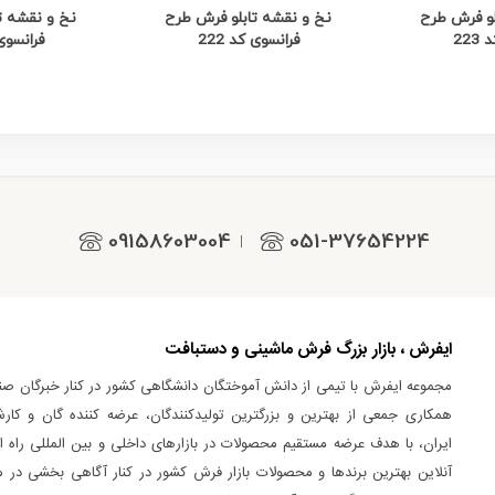
 بیشتر
مشاهده بیشتر
مشاه
لو فرش طرح
نخ و نقشه تابلو فرش طرح
نخ و نقشه ت
22
فرانسوی کد 222
فرانسوی ک
09158603004
051-37654224
|
ایفرش ، بازار بزرگ فرش ماشینی و دستبافت
مجموعه ایفرش با تیمی از دانش آموختگان دانشگاهی کشور در کنار خبرگان صن
همکاری جمعی از بهترین و بزرگترین تولیدکنندگان، عرضه کننده گان و کارش
ایران، با هدف عرضه مستقیم محصولات در بازارهای داخلی و بین المللی راه اند
آنلاین بهترین برندها و محصولات بازار فرش کشور در کنار آگاهی بخشی در 