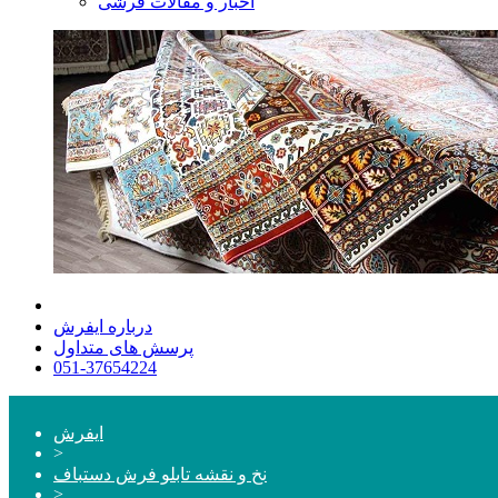
اخبار و مقالات فرشی
درباره ایفرش
پرسش های متداول
051-37654224
ایفرش
>
نخ و نقشه تابلو فرش دستباف
>