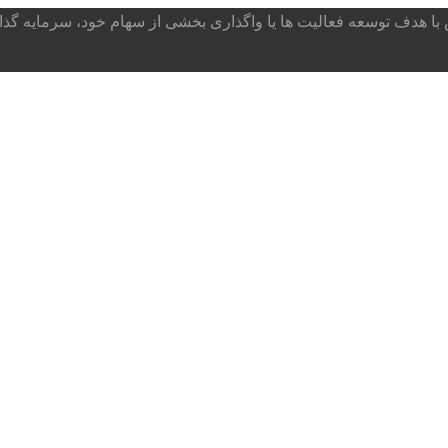
ا هدف توسعه فعالیت ها یا واگذاری بخشی از سهام خود، سرمایه گذار می پذ