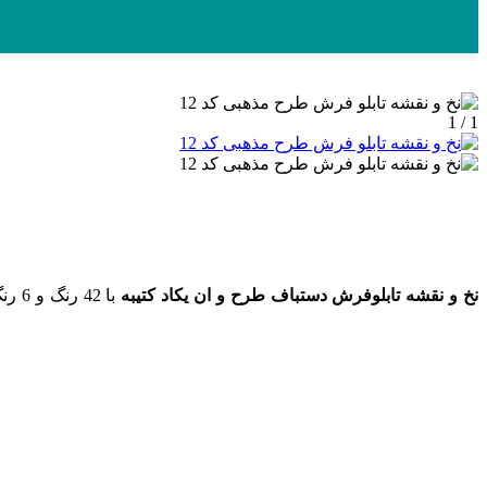
1 / 1
نخ و نقشه تابلوفرش دستباف طرح و ان یکاد کتیبه
با 42 رنگ و 6 رنگ ابریشم به ابعاد 340 در 784 گره