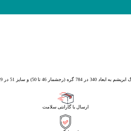
(رجشمار 46
تا 50
)
ارسال با گارانتی سلامت