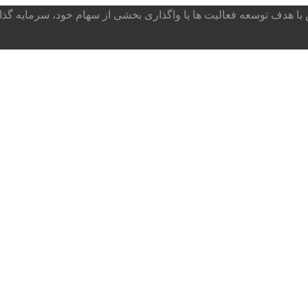
ا هدف توسعه فعالیت ها یا واگذاری بخشی از سهام خود، سرمایه گذار می پذ