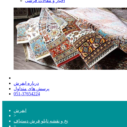
اخبار و مقالات فرشی
درباره ایفرش
پرسش های متداول
051-37654224
ایفرش
>
نخ و نقشه تابلو فرش دستباف
>