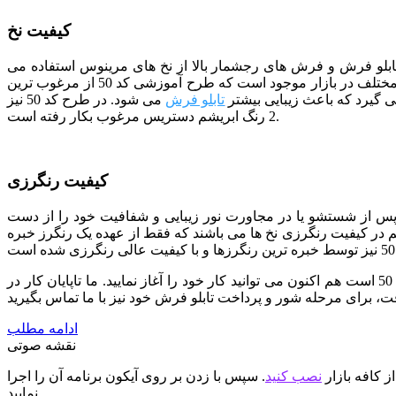
کیفیت نخ
 تابلو فرش و فرش های رجشمار بالا از نخ های مرینوس استفاده می
شود. مرینوس نام نوعی نژاد گوسفند خارجی است که دارای پشمی بسیار ظریف می باشد. در حال حاضر نخ های مرینوس با سطوح کیفی مختلف در بازار موجود است که طرح آموزشی کد 50 از مرغوب ترین
 گیرد که باعث زیبایی بیشتر
تابلو فرش
می شود.
در طرح کد 50 نیز
2 رنگ ابریشم دستریس مرغوب بکار رفته است.
کیفیت رنگرزی
 پس از شستشو یا در مجاورت نور زیبایی و شفافیت خود را از دست
هم در کیفیت رنگرزی نخ ها می باشند که فقط از عهده یک رنگرز خبره
ما تمام تلاش خود را به کار برده ایم تا با استفاده از نیروهای متخصص بهترین کیفیت را در اختیار شما قرار دهیم. اگر انتخاب شما طرح کد 50 است هم اکنون می توانید کار خود را آغاز نمایید. ما تاپایان کار در
ادامه مطلب
نقشه صوتی
ز کافه بازار
نصب کنید
. سپس با زدن بر روی آیکون برنامه آن را اجرا
نمایید.