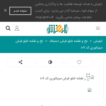
ایفرش با هدف توسعه فعالیت ها یا واگذاری بخشی
×
از سهام خود، سرمایه گذار می پذیرد. برای کسب
متوجه شدم
اطلاعات بیشتر تماس بگیرید. 09150523004
ایفرش
>
نخ و نقشه تابلو فرش دستباف
>
نخ و نقشه تابلو فرش
مینیاتوری کد 109