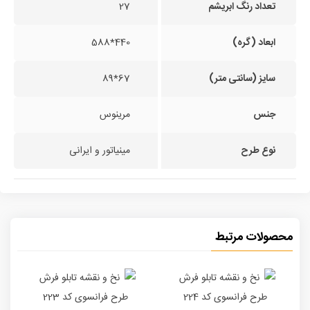
تعداد رنگ ابریشم
27
ابعاد (گره)
440*588
سایز (سانتی متر)
67*89
جنس
مرینوس
نوع طرح
مینیاتور و ایرانی
محصولات مرتبط