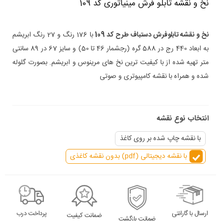
نخ و نقشه تابلو فرش مینیاتوری کد 109
نخ و نقشه تابلوفرش دستباف طرح کد 109
با 176 رنگ و 27 رنگ ابریشم
به ابعاد 440 رج در 588 گره
(رجشمار 46
تا 50
)
و سایز 67 در 89 سانتی
متر تهیه شده از با کیفیت ترین نخ های مرینوس و ابریشم. بصورت گلوله
شده و همراه با نقشه کامپیوتری و صوتی
انتخاب نوع نقشه
با نقشه چاپ شده بر روی کاغذ
با نقشه دیجیتالی (pdf) بدون نقشه کاغذی
ارسال با گارانتی
پرداخت درب
ضمانت کیفیت
ضمانت بازگشت