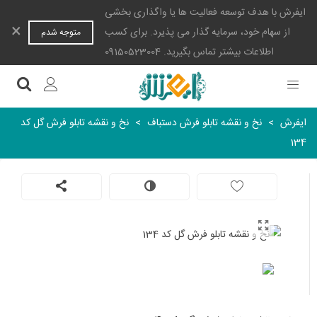
ایفرش با هدف توسعه فعالیت ها یا واگذاری بخشی
×
از سهام خود، سرمایه گذار می پذیرد. برای کسب
متوجه شدم
اطلاعات بیشتر تماس بگیرید. 09150523004
ایفرش
>
نخ و نقشه تابلو فرش دستباف
>
نخ و نقشه تابلو فرش گل کد
134