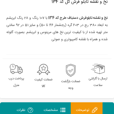
نخ و نقشه تابلو فرش گل کد 134
نخ و نقشه تابلوفرش دستباف طرح کد 134
با 107 رنگ و 28 رنگ ابریشم
به ابعاد 380 رج در 603 گره
(رجشمار 46
تا 50
)
و سایز 51 در 92 سانتی
متر تهیه شده از با کیفیت ترین نخ های مرینوس و ابریشم. بصورت گلوله
شده و همراه با نقشه کامپیوتری و صوتی
ارسال با گارانتی
پرداخت درب
ضمانت کیفیت
ضمانت بازگشت
سلامت
منزل
کالا
وجه
توضیحات
مشخصات
نظرات