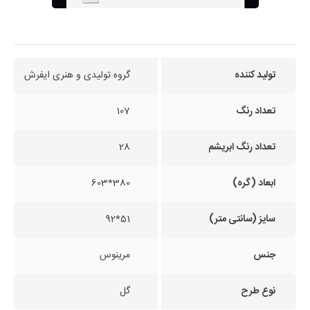
تولید کننده
گروه تولیدی و هنری ایفرش
تعداد رنگ
107
تعداد رنگ ابریشم
28
ابعاد (گره)
380*603
سایز (سانتی متر)
51*92
جنس
مرینوس
نوع طرح
گل