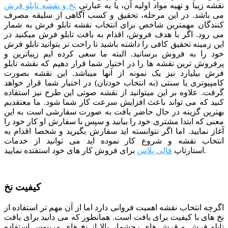
نقشه زیبا و تهیه مواد اولیه آن، یا به عبارتی
نخ و نقشه تابلو فرش
می باشد. در این مرحله، تحقیق و کسب آگاهی از سلیقه مصرف
کنندگان مهمترین شاخص برای انتخاب نقشه تابلو فرش به شمار
می رود. اگر با هدف فروش، اقدام به بافت تابلو فرش میکنید در
این زمینه تحقیق کافی را داشته باشید تا راحت تر بتوانید تابلو فرش
خود را به فروش برسانید. البته ما سعی کرده ایم زیباترین و
پرفروش ترین نقشه ها را در اختیار شما قرار دهیم که نقشه تابلو
فرش بیلیارد نیز یک نمونه از آنها میباشد. این نقشه بصورت
کامپیوتری یا سنتی (به انتخاب خودتان) در اختیار شما قرار خواهد
گرفت. علاوه بر این میتوانید از نقشه صوتی این طرح نیز استفاده
کنید که می تواند باعث افزایش سرعت کار شما شود.
ما معتقدیم
بهترین گزینه در حال حاضر بافت به صورت سفارشی است به این
معنی که ابتدا مشتری خود را بیابید و سپس با سفارش او کار خود را
آغاز نمایید. اما اگر نتوانسته اید سفارش بگیرید و شخصا اقدام به
انتخاب نقشه و شروع کار نموده اید می توانید از خدمات
برای فروش کار های خود استفتده نمایید.
استارتاپ
قالی پلاس
کیفیت نخ
اگرچه انتخاب نقشه اهمیت فروانی دارد اما از آن مهم تر استفاده از
نخ های با کیفیت برای بافت است. همانطور که می دانید برای بافت
تابلو فرش و فرش های رجشمار بالا از نخ های مرینوس استفاده