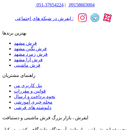
051-37654224
|
09158603004
ایفرش در شبکه های اجتماعی :
بهترین برندها
فرش مشهد
فرش نگین مشهد
فرش زمرد مشهد
فرش آرا مشهد
فرش ماشینی
راهنمای مشتریان
پنل کاربری من
قوانین و مقررات
نحوه پرداخت و ارسال
مجله خبری آموزشی
دلنوشته های فرشی
ایفرش ، بازار بزرگ فرش ماشینی و دستبافت
مجموعه ایفرش با تیمی از دانش آموختگان دانشگاهی کشور در کنار