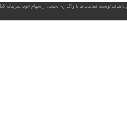
ا هدف توسعه فعالیت ها یا واگذاری بخشی از سهام خود، سرمایه گذار می پذ