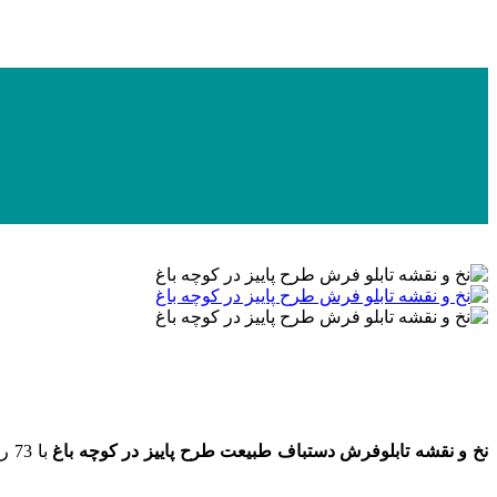
نخ و نقشه تابلوفرش دستباف طبیعت طرح پاییز در کوچه باغ
با 73 رنگ و 15 رنگ ابریشم به ابعاد 350 در 500 گره