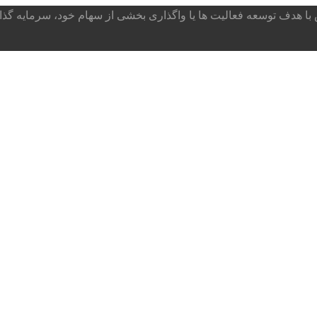
ا هدف توسعه فعالیت ها یا واگذاری بخشی از سهام خود، سرمایه گذار می پذ