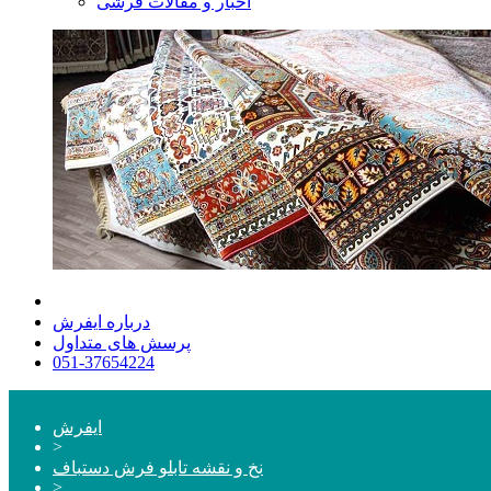
اخبار و مقالات فرشی
درباره ایفرش
پرسش های متداول
051-37654224
ایفرش
>
نخ و نقشه تابلو فرش دستباف
>