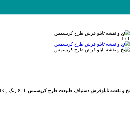
1 / 1
نخ و نقشه تابلوفرش دستباف طبیعت طرح کریسمس
با 82 رنگ و 13 رنگ ابریشم به ابعاد 380 در 590 گره