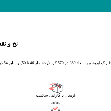
نخ و نقشه ت
(رجشمار 46
تا 50
)
ارسال با گارانتی سلامت