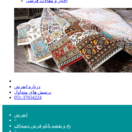
اخبار و مقالات فرشی
درباره ایفرش
پرسش های متداول
051-37654224
ایفرش
>
نخ و نقشه تابلو فرش دستباف
>