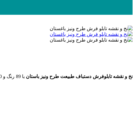
نخ و نقشه تابلوفرش دستباف طبیعت طرح ونیز باستان
با 89 رنگ و 10 رنگ ابریشم به ابعاد 360 در 570 گره