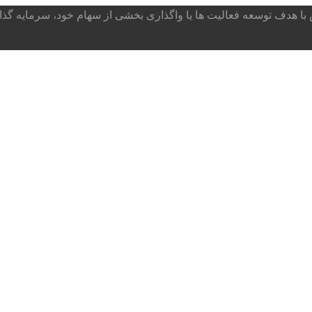
ا هدف توسعه فعالیت ها یا واگذاری بخشی از سهام خود، سرمایه گذار می پذ