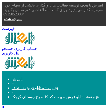
ایفرش با هدف توسعه فعالیت ها یا واگذاری بخشی از سهام خود،
سرمایه گذار می پذیرد. برای کسب اطلاعات بیشتر تماس بگیرید.
09150523004
متوجه شدم
×
فهرست
حساب کاربری
جستجو
پنل کاربری
ایفرش
>
نخ و نقشه تابلو فرش دستباف
>
نخ و نقشه تابلو فرش طبیعت کد 19 طرح روستای کوچک
0