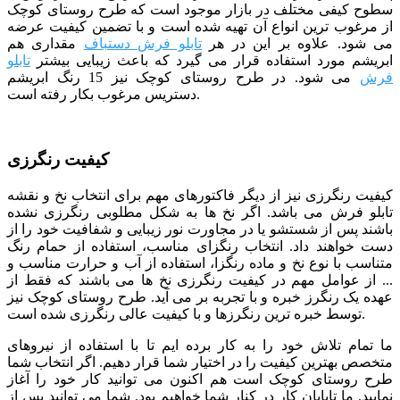
سطوح کیفی مختلف در بازار موجود است که طرح روستای کوچک
از مرغوب ترین انواع آن تهیه شده است و با تضمین کیفیت عرضه
می شود. علاوه بر این در هر
تابلو فرش دستباف
مقداری هم
ابریشم مورد استفاده قرار می گیرد که باعث زیبایی بیشتر
تابلو
فرش
می شود. در طرح روستای کوچک نیز 15 رنگ ابریشم
دستریس مرغوب بکار رفته است.
کیفیت رنگرزی
کیفیت رنگرزی نیز از دیگر فاکتورهای مهم برای انتخاب نخ و نقشه
تابلو فرش می باشد. اگر نخ ها به شکل مطلوبی رنگرزی نشده
باشند پس از شستشو یا در مجاورت نور زیبایی و شفافیت خود را از
دست خواهند داد. انتخاب رنگزای مناسب، استفاده از حمام رنگ
متناسب با نوع نخ و ماده رنگزا، استفاده از آب و حرارت مناسب و
... از عوامل مهم در کیفیت رنگرزی نخ ها می باشند که فقط از
عهده یک رنگرز خبره و با تجربه بر می آید. طرح روستای کوچک نیز
توسط خبره ترین رنگرزها و با کیفیت عالی رنگرزی شده است.
ما تمام تلاش خود را به کار برده ایم تا با استفاده از نیروهای
متخصص بهترین کیفیت را در اختیار شما قرار دهیم. اگر انتخاب شما
طرح روستای کوچک است هم اکنون می توانید کار خود را آغاز
نمایید. ما تاپایان کار در کنار شما خواهیم بود. شما می توانید پس از