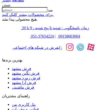
مطالعه بیشتر
بستن
برای محصولات بیشتر کلیک کنید.
هیچ محصولی پیدا نشد.
زمان پاسخگویی : شنبه تا پنج شنبه ، 9 تا 20
051-37654224
|
09158603004
ایفرش در شبکه های اجتماعی :
بهترین برندها
فرش مشهد
فرش نگین مشهد
فرش زمرد مشهد
فرش آرا مشهد
فرش ماشینی
راهنمای مشتریان
پنل کاربری من
قوانین و مقررات