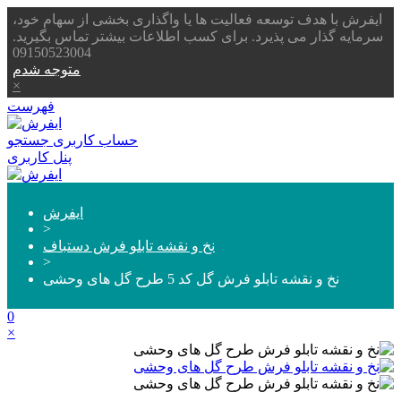
ایفرش با هدف توسعه فعالیت ها یا واگذاری بخشی از سهام خود،
سرمایه گذار می پذیرد. برای کسب اطلاعات بیشتر تماس بگیرید.
09150523004
متوجه شدم
×
فهرست
حساب کاربری
جستجو
پنل کاربری
ایفرش
>
نخ و نقشه تابلو فرش دستباف
>
نخ و نقشه تابلو فرش گل کد 5 طرح گل های وحشی
0
×