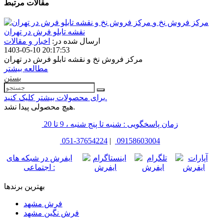
مقالات مرتبط
مرکز فروش نخ و
نقشه تابلو فرش در تهران
ارسال شده در:
اخبار و مقالات
1403-05-10 20:17:53
مرکز فروش نخ و نقشه تابلو فرش در تهران
مطالعه بیشتر
بستن
برای محصولات بیشتر کلیک کنید.
هیچ محصولی پیدا نشد.
زمان پاسخگویی : شنبه تا پنج شنبه ، 9 تا 20
051-37654224
|
09158603004
ایفرش در شبکه های
اجتماعی :
بهترین برندها
فرش مشهد
فرش نگین مشهد