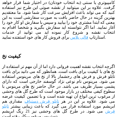
کامپیوتری یا سنتی (به انتخاب خودتان) در اختیار شما قرار خواهد
گرفت. علاوه بر این میتوانید از نقشه صوتی این طرح نیز استفاده
کنید که می تواند باعث افزایش سرعت کار شما شود.
ما معتقدیم
بهترین گزینه در حال حاضر بافت به صورت سفارشی است به این
معنی که ابتدا مشتری خود را بیابید و سپس با سفارش او کار خود را
آغاز نمایید. اما اگر نتوانسته اید سفارش بگیرید و شخصا اقدام به
انتخاب نقشه و شروع کار نموده اید می توانید از خدمات
برای فروش کار های خود استفتده نمایید.
استارتاپ
قالی پلاس
کیفیت نخ
اگرچه انتخاب نقشه اهمیت فروانی دارد اما از آن مهم تر استفاده از
نخ های با کیفیت برای بافت است. همانطور که می دانید برای بافت
تابلو فرش و فرش های رجشمار بالا از نخ های مرینوس استفاده
می شود. مرینوس نام نوعی نژاد گوسفند خارجی است که دارای
پشمی بسیار ظریف می باشد. در حال حاضر نخ های مرینوس با
سطوح کیفی مختلف در بازار موجود است که طرح گل های وحشی
از مرغوب ترین انواع آن تهیه شده است و با تضمین کیفیت عرضه
می شود. علاوه بر این در هر
تابلو فرش دستباف
مقداری هم
ابریشم مورد استفاده قرار می گیرد که باعث زیبایی بیشتر
تابلو
فرش
می شود. در طرح گل های وحشی نیز 21 رنگ ابریشم
دستریس مرغوب بکار رفته است.