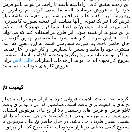
این زمینه تحقیق کافی را داشته باشید تا راحت تر بتوانید تابلو فرش
خود را به فروش برسانید. البته ما سعی کرده ایم زیباترین و
پرفروش ترین نقشه ها را در اختیار شما قرار دهیم که نقشه تابلو
فرش کد 1 نیز یک نمونه از آنها میباشد. این نقشه بصورت کامپیوتری
یا سنتی (به انتخاب خودتان) در اختیار شما قرار خواهد گرفت. علاوه
بر این میتوانید از نقشه صوتی این طرح نیز استفاده کنید که می تواند
باعث افزایش سرعت کار شما شود.
ما معتقدیم بهترین گزینه در
حال حاضر بافت به صورت سفارشی است به این معنی که ابتدا
مشتری خود را بیابید و سپس با سفارش او کار خود را آغاز نمایید.
اما اگر نتوانسته اید سفارش بگیرید و شخصا اقدام به انتخاب نقشه و
شروع کار نموده اید می توانید از خدمات استارتاپ
قالی پلاس
برای
فروش کار های خود استفتده نمایید.
کیفیت نخ
اگرچه انتخاب نقشه اهمیت فروانی دارد اما از آن مهم تر استفاده از
نخ های با کیفیت برای بافت است. همانطور که می دانید برای بافت
تابلو فرش و فرش های رجشمار بالا از نخ های مرینوس استفاده
می شود. مرینوس نام نوعی نژاد گوسفند خارجی است که دارای
پشمی بسیار ظریف می باشد. در حال حاضر نخ های مرینوس با
سطوح کیفی مختلف در بازار موجود است که طرح کد 1 از مرغوب