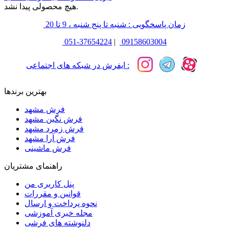
هیچ محصولی پیدا نشد.
زمان پاسخگویی : شنبه تا پنج شنبه ، 9 تا 20
051-37654224
|
09158603004
ایفرش در شبکه های اجتماعی :
بهترین برندها
فرش مشهد
فرش نگین مشهد
فرش زمرد مشهد
فرش آرا مشهد
فرش ماشینی
راهنمای مشتریان
پنل کاربری من
قوانین و مقررات
نحوه پرداخت و ارسال
مجله خبری آموزشی
دلنوشته های فرشی