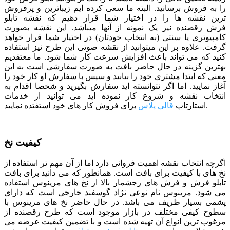
را به فروش برسانید. البته ما سعی کرده ایم زیباترین و پرفروش
ترین نقشه ها را در اختیار شما قرار دهیم که نقشه تابلو
فرش رقصنده نیز یک نمونه از آنها میباشد. این نقشه بصورت
کامپیوتری یا سنتی (به انتخاب خودتان) در اختیار شما قرار خواهد
گرفت. علاوه بر این میتوانید از نقشه صوتی این طرح نیز استفاده
کنید که می تواند باعث افزایش سرعت کار شما شود.
ما معتقدیم
بهترین گزینه در حال حاضر بافت به صورت سفارشی است به این
معنی که ابتدا مشتری خود را بیابید و سپس با سفارش او کار خود را
آغاز نمایید. اما اگر نتوانسته اید سفارش بگیرید و شخصا اقدام به
انتخاب نقشه و شروع کار نموده اید می توانید از خدمات
برای فروش کار های خود استفتده نمایید.
استارتاپ
قالی پلاس
کیفیت نخ
اگرچه انتخاب نقشه اهمیت فروانی دارد اما از آن مهم تر استفاده از
نخ های با کیفیت برای بافت است. همانطور که می دانید برای بافت
تابلو فرش و فرش های رجشمار بالا از نخ های مرینوس استفاده
می شود. مرینوس نام نوعی نژاد گوسفند خارجی است که دارای
پشمی بسیار ظریف می باشد. در حال حاضر نخ های مرینوس با
سطوح کیفی مختلف در بازار موجود است که طرح رقصنده از
مرغوب ترین انواع آن تهیه شده است و با تضمین کیفیت عرضه می