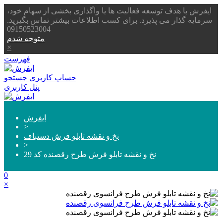
ایفرش با هدف توسعه فعالیت ها یا واگذاری بخشی از سهام خود،
سرمایه گذار می پذیرد. برای کسب اطلاعات بیشتر تماس بگیرید.
09150523004
متوجه شدم
×
فهرست
حساب کاربری
جستجو
پنل کاربری
ایفرش
>
نخ و نقشه تابلو فرش دستباف
>
نخ و نقشه تابلو فرش طرح رقصنده کد 29
0
×