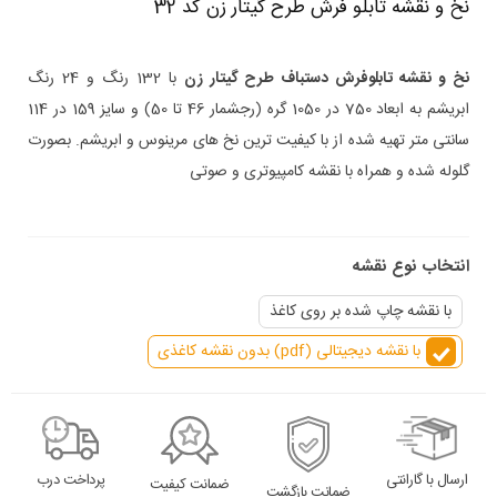
نخ و نقشه تابلو فرش طرح گیتار زن کد 32
نخ و نقشه تابلوفرش دستباف طرح گیتار زن
با 132 رنگ و 24 رنگ
ابریشم به ابعاد 750 در 1050 گره
(رجشمار 46
تا 50
)
و سایز 159 در 114
سانتی متر تهیه شده از با کیفیت ترین نخ های مرینوس و ابریشم. بصورت
گلوله شده و همراه با نقشه کامپیوتری و صوتی
انتخاب نوع نقشه
با نقشه چاپ شده بر روی کاغذ
با نقشه دیجیتالی (pdf) بدون نقشه کاغذی
ارسال با گارانتی
پرداخت درب
ضمانت کیفیت
ضمانت بازگشت