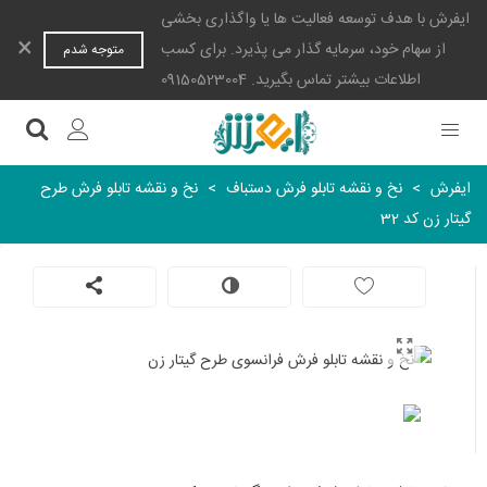
ایفرش با هدف توسعه فعالیت ها یا واگذاری بخشی
×
از سهام خود، سرمایه گذار می پذیرد. برای کسب
متوجه شدم
اطلاعات بیشتر تماس بگیرید. 09150523004
ایفرش
>
نخ و نقشه تابلو فرش دستباف
>
نخ و نقشه تابلو فرش طرح
گیتار زن کد 32