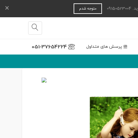
×
0915
متوجه شدم
051-37654224
پرسش های متداول