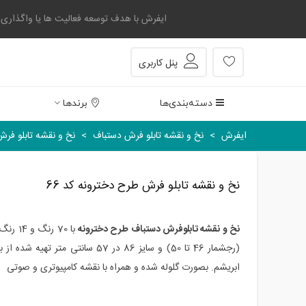
ایفرش با هدف توسعه فعالیت ها یا واگذاری بخشی
پنل کاربری
دسته‌بندی‌ها
برندها
ایفرش
>
نخ و نقشه تابلو فرش دستباف
>
نخ و نقشه تابلو فرش
نخ و نقشه تابلو فرش طرح دخترونه کد 66
نخ و نقشه تابلوفرش دستباف طرح دخترونه
با 70 رنگ و 14 رنگ ابریشم به ابعاد 570 در 380 گره
(رجشمار 46
تا 50
)
و سایز 86 در 57 سانتی متر تهیه
ابریشم. بصورت گلوله شده و همراه با نقشه کامپیوتری و صوتی