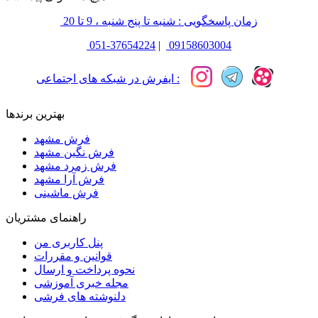
زمان پاسخگویی : شنبه تا پنج شنبه ، 9 تا 20
051-37654224
|
09158603004
ایفرش در شبکه های اجتماعی :
بهترین برندها
فرش مشهد
فرش نگین مشهد
فرش زمرد مشهد
فرش آرا مشهد
فرش ماشینی
راهنمای مشتریان
پنل کاربری من
قوانین و مقررات
نحوه پرداخت و ارسال
مجله خبری آموزشی
دلنوشته های فرشی