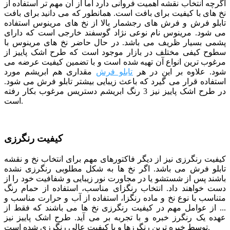
اگرچه انتخاب نقشه اهمیت فروانی دارد اما از آن مهم تر استفاده از
نخ های با کیفیت برای بافت است. همانطور که می دانید برای بافت
تابلو فرش و فرش های رجشمار بالا از نخ های مرینوس استفاده
می شود. مرینوس نام نوعی نژاد گوسفند خارجی است که دارای
پشمی بسیار ظریف می باشد. در حال حاضر نخ های مرینوس با
سطوح کیفی مختلف در بازار موجود است که طرح اشک پاییز از
مرغوب ترین انواع آن تهیه شده است و با تضمین کیفیت عرضه می
شود. علاوه بر این در هر
تابلو فرش
مقداری هم ابریشم مورد
استفاده قرار می گیرد که باعث زیبایی بیشتر تابلو فرش می شود.
در طرح اشک پاییز نیز 3 رنگ ابریشم دستریس مرغوب بکار رفته
است.
کیفیت رنگرزی
کیفیت رنگرزی نیز از دیگر فاکتورهای مهم برای انتخاب نخ و نقشه
تابلو فرش می باشد. اگر نخ ها به شکل مطلوبی رنگرزی نشده
باشند پس از شستشو یا در مجاورت نور زیبایی و شفافیت خود را از
دست خواهند داد. انتخاب رنگزای مناسب، استفاده از حمام رنگ
متناسب با نوع نخ و ماده رنگزا، استفاده از آب و حرارت مناسب و
... از عوامل مهم در کیفیت رنگرزی نخ ها می باشند که فقط از
عهده یک رنگرز خبره و با تجربه بر می آید. طرح اشک پاییز نیز
توسط خبره ترین رنگرزها و با کیفیت عالی رنگرزی شده است.