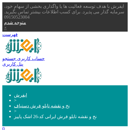
ایفرش با هدف توسعه فعالیت ها یا واگذاری بخشی از سهام خود،
سرمایه گذار می پذیرد. برای کسب اطلاعات بیشتر تماس بگیرید.
09150523004
متوجه شدم
×
فهرست
حساب کاربری
جستجو
پنل کاربری
ایفرش
>
نخ و نقشه تابلو فرش دستباف
>
نخ و نقشه تابلو فرش ایرانی کد-26 اشک پاییز
0