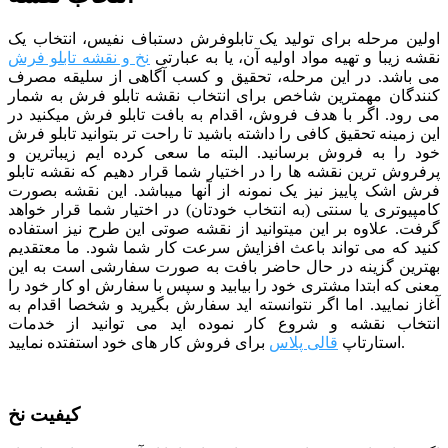
اولین مرحله برای تولید یک تابلوفرش دستباف نفیس، انتخاب یک
نقشه زیبا و تهیه مواد اولیه آن، یا به عبارتی
نخ و نقشه تابلو فرش
می باشد. در این مرحله، تحقیق و کسب آگاهی از سلیقه مصرف
کنندگان مهمترین شاخص برای انتخاب نقشه تابلو فرش به شمار
می رود. اگر با هدف فروش، اقدام به بافت تابلو فرش میکنید در
این زمینه تحقیق کافی را داشته باشید تا راحت تر بتوانید تابلو فرش
خود را به فروش برسانید. البته ما سعی کرده ایم زیباترین و
پرفروش ترین نقشه ها را در اختیار شما قرار دهیم که نقشه تابلو
فرش اشک پاییز نیز یک نمونه از آنها میباشد. این نقشه بصورت
کامپیوتری یا سنتی (به انتخاب خودتان) در اختیار شما قرار خواهد
گرفت. علاوه بر این میتوانید از نقشه صوتی این طرح نیز استفاده
کنید که می تواند باعث افزایش سرعت کار شما شود.
ما معتقدیم
بهترین گزینه در حال حاضر بافت به صورت سفارشی است به این
معنی که ابتدا مشتری خود را بیابید و سپس با سفارش او کار خود را
آغاز نمایید. اما اگر نتوانسته اید سفارش بگیرید و شخصا اقدام به
انتخاب نقشه و شروع کار نموده اید می توانید از خدمات
برای فروش کار های خود استفتده نمایید.
استارتاپ
قالی پلاس
کیفیت نخ