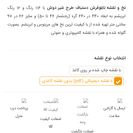
نخ و نقشه تابلوفرش دستباف طرح شیر دوش
با 116 رنگ و 12 رنگ
ابریشم به ابعاد 440 در 640 گره
(رجشمار 46
تا 50
)
و سایز 66 در 97
سانتی متر تهیه شده از با کیفیت ترین نخ های مرینوس و ابریشم. بصورت
گلوله شده و همراه با نقشه کامپیوتری و صوتی
انتخاب نوع نقشه
با نقشه چاپ شده بر روی کاغذ
با نقشه دیجیتالی (pdf) بدون نقشه کاغذی
ارسال با گارانتی
پرداخت درب
سلامت
منزل
ضمانت کیفیت
کالا
ضمانت بازگشت