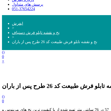
پرسش های متداول
051-37654224
ایفرش
>
نخ و نقشه تابلو فرش دستباف
>
نخ و نقشه تابلو فرش طبیعت کد 26 طرح پس از باران
(
)
0
×
لو فرش طبیعت کد 26 طرح پس از باران
(
)
0
و سایز 57 در 76 سانتی متر تهیه شده از با کیفیت ترین نخ های مرینوس و