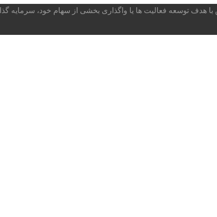
ا هدف توسعه فعالیت ها یا واگذاری بخشی از سهام خود، سرمایه گذار می پذ