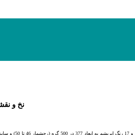
نخ و نقشه تاب
(رجشمار 46
تا 50
)