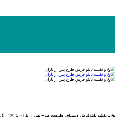
نخ و نقشه تابلوفرش دستباف طبیعت طرح پس از باران
با 129 رنگ و 17 رنگ ابریشم به ابعاد 377 در 500 گره