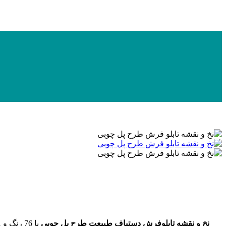
نخ و نقشه تابلوفرش دستباف طبیعت طرح پل چوبی
با 76 رنگ و 11 رنگ ابریشم به ابعاد 320 در 410 گره