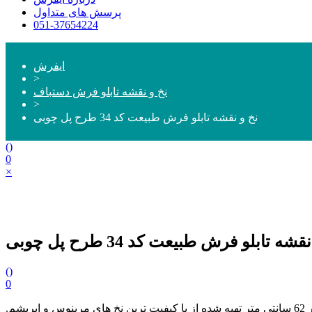
پرسش های متداول
051-37654224
ایفرش
>
نخ و نقشه تابلو فرش دستباف
>
نخ و نقشه تابلو فرش طبیعت کد 34 طرح پل چوبی
(
)
0
×
شه تابلو فرش طبیعت کد 34 طرح پل چوبی
(
)
0
و سایز 48 در 62 سانتی متر تهیه شده از با کیفیت ترین نخ های مرینوس و ابریشم.