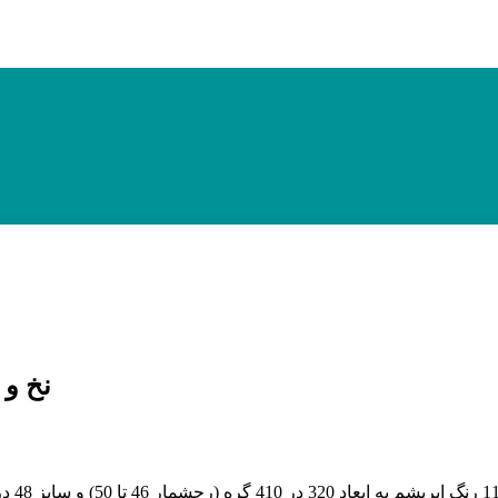
نخ و نق
(رجشمار 46
تا 50
)