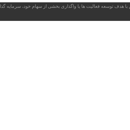
ا هدف توسعه فعالیت ها یا واگذاری بخشی از سهام خود، سرمایه گذار می پذ